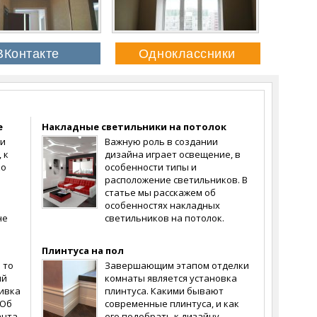
е
Накладные светильники на потолок
ки
Важную роль в создании
 к
дизайна играет освещение, в
ко
особенности типы и
расположение светильников. В
статье мы расскажем об
особенностях накладных
не
светильников на потолок.
Плинтуса на пол
 то
Завершающим этапом отделки
ий
комнаты является установка
шивка
плинтуса. Какими бывают
 Об
современные плинтуса, и как
анта
его подобрать к дизайну