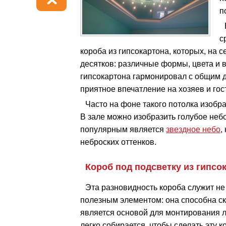
п
с
короба из гипсокартона, которых, на 
десятков: различные формы, цвета и в
гипсокартона гармонировал с общим 
приятное впечатление на хозяев и гос
Часто на фоне такого потолка изобр
В зале можно изобразить голубое небо
популярным является
звездное небо
,
неброских оттенков.
Короб под подсветку из гипсо
Эта разновидность короба служит не
полезным элементом: она способна ск
является основой для монтирования л
легко собирается, чтобы сделать эту 