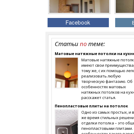
Статьи
по
теме:
Матовые натяжные потолки на кухн
Матовые натяжные потол
имеют свои преимущества,
тому же, с их помощью лег
реализовать любую
творческую фантазию. Об
особенностях матовых
натяжных потолков на кух
расскажет статья.
Пенопластовые плиты на потолок
Одно из самых простых, и в
же время стильных решен
отделки потолка – это об
пенопластовыми плитами.
особенностях такого вари