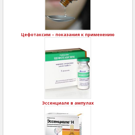
Цефотаксим – показания к применению
Эссенциале в ампулах