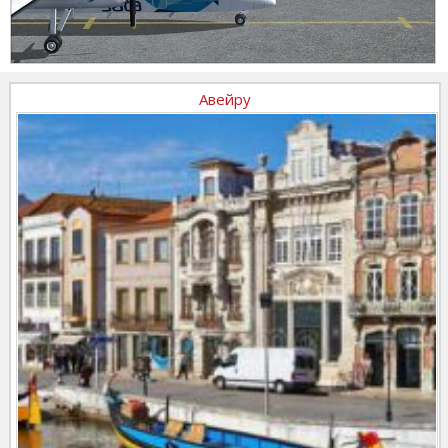
Авейру