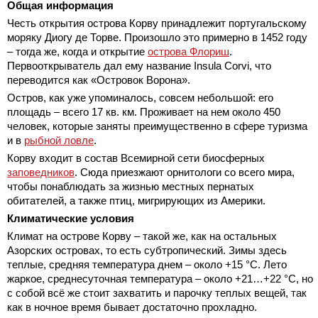
Общая информация
Честь открытия острова Корву принадлежит португальскому
моряку Диогу де Торве. Произошло это примерно в 1452 году
– тогда же, когда и открытие
острова Флориш
.
Первооткрыватель дал ему название Insula Corvi, что
переводится как «Островок Ворона».
Остров, как уже упоминалось, совсем небольшой: его
площадь – всего 17 кв. км. Проживает на нем около 450
человек, которые заняты преимущественно в сфере туризма
и в
рыбной ловле
.
Корву входит в состав Всемирной сети биосферных
заповедников
. Сюда приезжают орнитологи со всего мира,
чтобы понаблюдать за жизнью местных пернатых
обитателей, а также птиц, мигрирующих из Америки.
Климатические условия
Климат на острове Корву – такой же, как на остальных
Азорских островах, то есть субтропический. Зимы здесь
теплые, средняя температура днем – около +15 °С. Лето
жаркое, среднесуточная температура – около +21…+22 °С, но
с собой всё же стоит захватить и парочку теплых вещей, так
как в ночное время бывает достаточно прохладно.