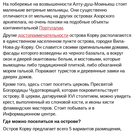
На побережье на возвышенности Алту-душ-Моиньюш стоят
маленькие ветряные мельницы. Они существенно
отличаются от мельниц на других островах Азорского
архипелага, но очень похожи на подобные объекты
континентальной
Португалии
.
Другие
достопримечательности
острова Корву располагаются
в единственном населенном пункте острова, городке Вила-
Нова-ду-Корву. Он славится своими оригинальными домами,
фасады которого возведены из черного базальта, а вокруг
окон и дверей окантованы белым, и мостовыми, которые
вымощены либо традиционной плиткой, либо обкатанной
морем галькой. Поражают туристов и деревянные замки на
дверях домов.
Кроме того, здесь стоит посетить церковь Пресвятой
Богородицы Чудотворящей, которая покровительствует
острову. В церкви, датируемой XVI столетием, можно увидеть
крест, выполненный из слоновой кости, и иконы кисти
фламандских мастеров. Стоит побывать и в
Информационном центре.
Где можно поселиться на острове?
Остров Корву предлагает всего 5 вариантов размещения,