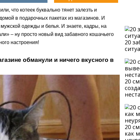
или, что котеек буквально тянет залезть и
 домой в подарочных пакетах из магазинов. И
 мужской одежды и белья. И знаете, кадры, на
али» – ну просто новый вид забавного кошачьего
20 з
ного настроения!
ситу
магазине обманули и ничего вкусного в
20 с
созд
нест
20 с
как 