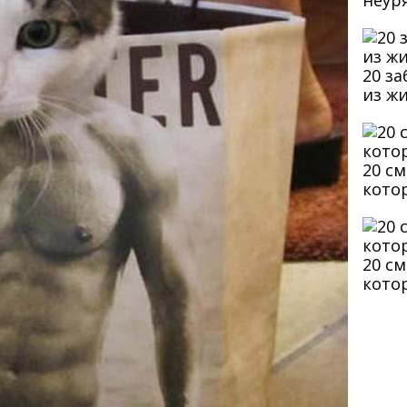
неур
20 з
из ж
20 с
кото
20 с
кото