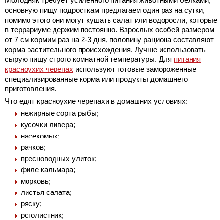
Молодняк требует усиленного питания животными белками,
основную пищу подросткам предлагаем один раз на сутки,
помимо этого они могут кушать салат или водоросли, которые
в террариуме держим постоянно. Взрослых особей размером
от 7 см кормим раз на 2-3 дня, половину рациона составляют
корма растительного происхождения. Лучше использовать
сырую пищу строго комнатной температуры. Для
питания
красноухих черепах
используют готовые замороженные
специализированные корма или продукты домашнего
приготовления.
Что едят красноухие черепахи в домашних условиях:
нежирные сорта рыбы;
кусочки ливера;
насекомых;
рачков;
пресноводных улиток;
филе кальмара;
морковь;
листья салата;
ряску;
роголистник;