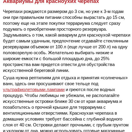
Аквариумы для красноухих черепах
Черепахи рождаются размером до 3 см, но уже к 3-м годам
они при правильном питании способны вырастать до 15 см,
поэтому еще на этапе покупки террариума следует сразу
подумать о приобретении просторного резервуара.
Задумываясь о том, какой аквариум для красноухой черепахи
будет самым удачным, предпочтение отдавайте стеклянным
резервуарам объемом от 100 л (еще лучше от 200 л) на одну
половозрелую особь. Желательно выбирать низкие и
широкие емкости с большой площадью дна, до 25%
пространства вам придется отвести для обустройства
искусственной береговой линии.
Суша нужна рептилиям для отдыха и принятия «солнечных»
ванн, здесь они просушивают свое тельце под
ультрафиолетовыми лампами
и греются после водных
процедур. Чтобы любимцы не убежали, не располагайте
искусственные островки ближе 30 см от края аквариума и
позаботьтесь о прочной крышке для террариума с
вентиляционными отверстиями. Красноухая черепаха в
домашних условиях требует бассейна с глубиной водного
слоя от 40 см. Островки делают прочными, с грубым грунтом
и уклоном от дна, можно использовать готовые магазинные