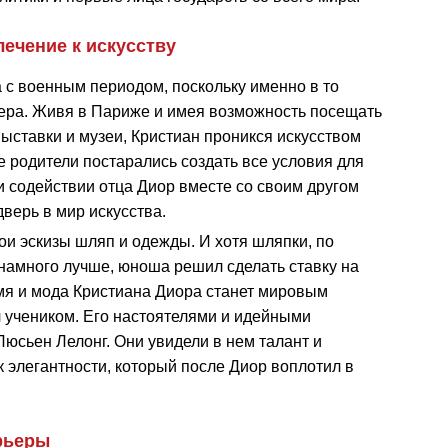
лечение к искусству
 с военным периодом, поскольку именно в то
нера. Живя в Париже и имея возможность посещать
ыставки и музеи, Кристиан проникся искусством
 родители постарались создать все условия для
и содействии отца Диор вместе со своим другом
дверь в мир искусства.
ои эскизы шляп и одежды. И хотя шляпки, по
 намного лучше, юноша решил сделать ставку на
я и мода Кристиана Диора станет мировым
л учеником. Его настоятелями и идейными
Люсьен Лелонг. Они увидели в нем талант и
 элегантности, который после Диор воплотил в
рьеры