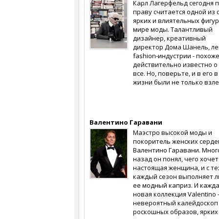
Карл Лагерфельд сегодня 
праву считается одной из 
ярких и влиятельных фигур
мире моды. Талантливый
дизайнер, креативный
директор Дома Шанель, ле
fashion-индустрии - похоже
действительно известно о
все. Но, поверьте, и в его в
жизни были не только взле
Валентино Гаравани
Маэстро высокой моды и
покоритель женских сердец
Валентино Гаравани. Мног
назад он понял, чего хочет
настоящая женщина, и с те
каждый сезон выполняет 
ее модный каприз. И кажд
новая коллекция Valentino -
невероятный калейдоскоп
роскошных образов, ярких