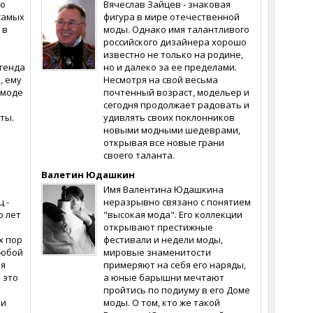
по
Вячеслав Зайцев - знаковая
самых
фигура в мире отечественной
 в
моды. Однако имя талантливого
российского дизайнера хорошо
известно не только на родине,
генда
но и далеко за ее пределами.
, ему
Несмотря на свой весьма
 моде
почтенный возраст, модельер и
сегодня продолжает радовать и
ты.
удивлять своих поклонников
новыми модными шедеврами,
открывая все новые грани
своего таланта.
Валетин Юдашкин
Имя Валентина Юдашкина
 -
неразрывно связано с понятием
о лет
"высокая мода". Его коллекции
открывают престижные
х пор
фестивали и недели моды,
любой
мировые знаменитости
ая
примеряют на себя его наряды,
 это
а юные барышни мечтают
пройтись по подиуму в его Доме
 и
моды. О том, кто же такой