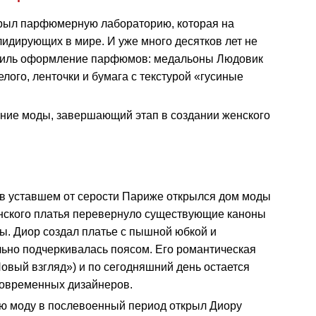
ткрыл парфюмерную лабораторию, которая на
лидирующих в мире. И уже много десятков лет не
тиль оформление парфюмов: медальоны Людовик
елого, ленточки и бумага с текстурой «гусиные
ние моды, завершающий этап в создании женского
 в уставшем от серости Париже открылся дом моды
енского платья перевернуло существующие каноны
ы. Диор создал платье с пышной юбкой и
ьно подчеркивалась поясом. Его романтическая
овый взгляд») и по сегодняшний день остается
современных дизайнеров.
ую моду в послевоенный период открыл Диору