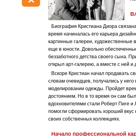
В
Биография Кристиана Диора связана
время начиналась его карьера дизай
картинные галереи, художественные в
еще в юности. Довольно обеспеченные
беззаботного детства своего сына. Пр
открыл арт-галерею, а вместе с ней и 
Вскоре Кристиан начал продавать св
словам очевидцев, получались у него
моделировании одежды. Пройдет врем
достоянием. Но в то время он сам бы
вдохновителями стали Роберт Пиге и 
помогли сформировать хороший вкус к
своих собственных коллекциях.
Начало профессиональной ка