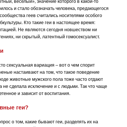
отный, веселый», значение которого в какой-то
илось и стало обозначать человека, предающегося
сообщества геев считались носителями особого
культуры. Кто такие геи в настоящее время:
нтацией. Не являются сегодня новшеством ни
ениях, ни скрытый, латентный гомосексуалист.
ти
то сексуальная вариация – вот о чем спорит
ченые настаивают на том, что такое поведение
роде животные мужского пола тоже часто отдают
 не сделала исключение и с людьми. Так что чаще
етенное и зависит от воспитания.
ивные геи?
прос о том, какие бывают геи, разделять их на