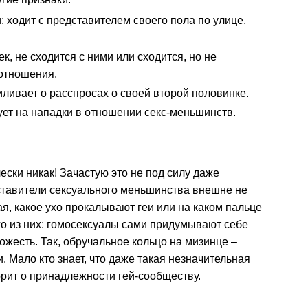
и: ходит с представителем своего пола по улице,
, не сходится с ними или сходится, но не
отношения.
ливает о расспросах о своей второй половинке.
ет на нападки в отношении секс-меньшинств.
чески никак! Зачастую это не под силу даже
ставители сексуального меньшинства внешне не
ая, какое ухо прокалывают геи или на каком пальце
го из них: гомосексуалы сами придумывают себе
жесть. Так, обручальное кольцо на мизинце –
 Мало кто знает, что даже такая незначительная
ворит о принадлежности гей-сообществу.