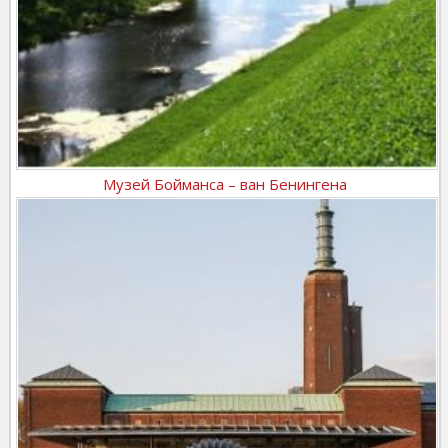
Музей Бойманса – ван Бенингена