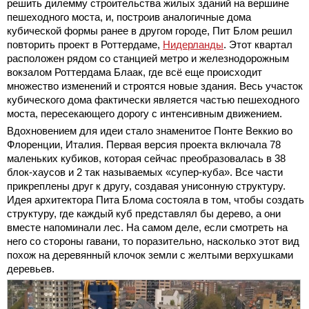
решить дилемму строительства жилых зданий на вершине
пешеходного моста, и, построив аналогичные дома
кубической формы ранее в другом городе, Пит Блом решил
повторить проект в Роттердаме,
Нидерланды
. Этот квартал
расположен рядом со станцией метро и железнодорожным
вокзалом Роттердама Блаак, где всё еще происходит
множество изменений и строятся новые здания. Весь участок
кубического дома фактически является частью пешеходного
моста, пересекающего дорогу с интенсивным движением.
Вдохновением для идеи стало знаменитое Понте Веккио во
Флоренции, Италия. Первая версия проекта включала 78
маленьких кубиков, которая сейчас преобразовалась в 38
блок-хаусов и 2 так называемых «супер-куба». Все части
прикреплены друг к другу, создавая унисонную структуру.
Идея архитектора Пита Блома состояла в том, чтобы создать
структуру, где каждый куб представлял бы дерево, а они
вместе напоминали лес. На самом деле, если смотреть на
него со стороны гавани, то поразительно, насколько этот вид
похож на деревянный клочок земли с желтыми верхушками
деревьев.