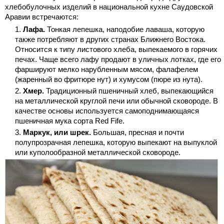
хлебобулочных изделий в национальной кухне Саудовской
Аравии встречаются:
Лафа.
Тонкая лепешка, наподобие лаваша, которую
также потребляют в других странах Ближнего Востока.
Относится к типу листового хлеба, выпекаемого в горячих
печах. Чаще всего лафу продают в уличных лотках, где его
фаршируют мелко нарубленным мясом, фалафелем
(жаренный во фритюре нут) и хумусом (пюре из нута).
Хмер.
Традиционный пшеничный хлеб, выпекающийся
на металлической круглой печи или обычной сковороде. В
качестве основы используется самоподнимающаяся
пшеничная мука сорта Red Fife.
Маркук, или шрек.
Большая, пресная и почти
полупрозрачная лепешка, которую выпекают на выпуклой
или куполообразной металлической сковороде.