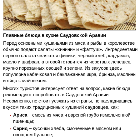
Главные блюда в кухне Саудовской Аравии
Перед основными кушаньями из мяса и рыбы в королевстве
обычно подают салаты «хинини» и «фаттуш». Ингредиентами
первого салата являются финики, черный хлеб, кардамон,
масло и шафран, а второй готовится из черствых лепешек,
крупно порезанных овощей и зелени. Из закусок здесь
популярна кабачковая и баклажанная икра, брынза, маслины
и яйца с майонезом.
Многих туристов интересует ответ на вопрос, какие блюда
рекомендуют попробовать в Саудовской Аравии.
Несомненно, не стоит уезжать из страны, не насладившись
вкусом таких традиционных кушаний саудовцев, как:
Ариса
– смесь из мяса и вареной грубо измельченной
пшеницы;
Сарид
– кусочки хлеба, смоченные в мясном или
овощном бульоне;