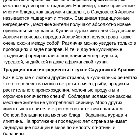
местных кулинарных традиций. Например, такие привычные
многим блюда, как шаурма и шашлык, в Саудовской Аравии
называются «шварма» и «тика». Смешивая традиционные
ингредиенты, местные жители получают абсолютно новые
оригинальные кушанья. Кухни оседлых жителей Саудовской
Аравии и кочевых народов Аравийского полуострова также
очень схожи между собой. Различия можно увидеть только в
пропорциях и виде приправ. И те, и другие кулинарные
традиции формировались под влиянием персидской,
турецкой, индийской и даже африканской кухни.
Традиционные ингредиенты в кухне Саудовской Аравии
Как в случае с любой другой страной, в кулинарных рецептах
этого королевства можно встретить мясо, рыбу, продукты
растительного происхождения, молочные продукты и
огромное количество специй. Соблюдая исламские законы,
местные жители не употребляют свинину. Мясо других
животных готовится в строгом соответствии с халялем.
Основа большинства мясных блюд – баранина, курица и
ягнятина. На протяжении последних лет страна занимает
лидирующие позиции в мире по импорту ягнятины и
баранины.