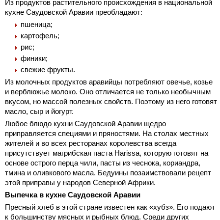
Из продуктов растительного происхождения в национальной
кухне Саудовской Аравии преобладают:
пшеница;
картофель;
рис;
финики;
свежие фрукты.
Из молочных продуктов аравийцы потребляют овечье, козье
и верблюжье молоко. Оно отличается не только необычным
вкусом, но массой полезных свойств. Поэтому из него готовят
масло, сыр и йогурт.
Любое блюдо кухни Саудовской Аравии щедро
приправляется специями и пряностями. На столах местных
жителей и во всех ресторанах королевства всегда
присутствует магрибская паста Harissa, которую готовят на
основе острого перца чили, пасты из чеснока, кориандра,
тмина и оливкового масла. Бедуины позаимствовали рецепт
этой приправы у народов Северной Африки.
Выпечка в кухне Саудовской Аравии
Пресный хлеб в этой стране известен как «хубз». Его подают
к большинству мясных и рыбных блюд. Среди других