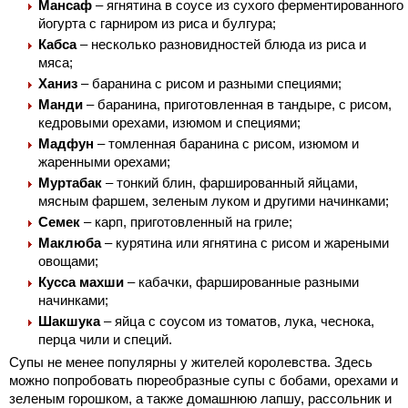
Мансаф
– ягнятина в соусе из сухого ферментированного
йогурта с гарниром из риса и булгура;
Кабса
– несколько разновидностей блюда из риса и
мяса;
Ханиз
– баранина с рисом и разными специями;
Манди
– баранина, приготовленная в тандыре, с рисом,
кедровыми орехами, изюмом и специями;
Мадфун
– томленная баранина с рисом, изюмом и
жаренными орехами;
Муртабак
– тонкий блин, фаршированный яйцами,
мясным фаршем, зеленым луком и другими начинками;
Семек
– карп, приготовленный на гриле;
Маклюба
– курятина или ягнятина с рисом и жареными
овощами;
Кусса махши
– кабачки, фаршированные разными
начинками;
Шакшука
– яйца с соусом из томатов, лука, чеснока,
перца чили и специй.
Супы не менее популярны у жителей королевства. Здесь
можно попробовать пюреобразные супы с бобами, орехами и
зеленым горошком, а также домашнюю лапшу, рассольник и