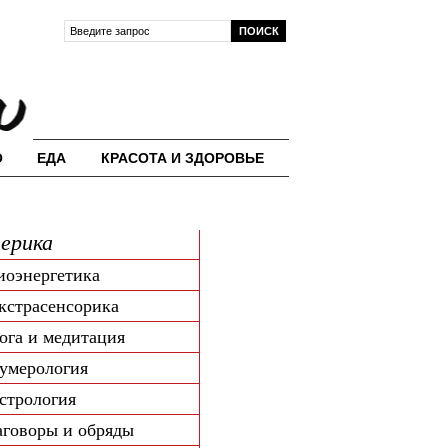
О
ЕДА
КРАСОТА И ЗДОРОВЬЕ
ерика
иоэнергетика
кстрасенсорика
ога и медитация
умерология
стрология
аговоры и обряды