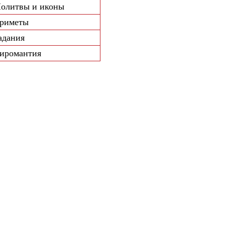
олитвы и иконы
риметы
адания
иромантия