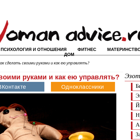
ПСИХОЛОГИЯ И ОТНОШЕНИЯ
ФИТНЕС
МАТЕРИНСТВ
ДОМ
 как сделать своими руками и как ею управлять?
Эзот
 своими руками и как ею управлять?
Б
Э
Й
Н
А
З