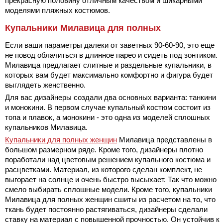
прекрасную половину отличным качеством и шикарными
моделями пляжных костюмов.
Купальники Милавица для полных
Если ваши параметры далеки от заветных 90-60-90, это еще
не повод облачиться в длинное парео и сидеть под зонтиком.
Милавица предлагает слитные и раздельные купальники, в
которых вам будет максимально комфортно и фигура будет
выглядеть женственно.
Для вас дизайнеры создали два основных варианта: танкини
и монокини. В первом случае купальный костюм состоит из
топа и плавок, а монокини - это одна из моделей сплошных
купальников Милавица.
Купальники для полных женщин
Милавица представлены в
большом размерном ряде. Кроме того, дизайнеры плотно
поработали над цветовым решением купального костюма и
расцветками. Материал, из которого сделан комплект, не
выгорает на солнце и очень быстро высыхает. Так что можно
смело выбирать сплошные модели. Кроме того, купальники
Милавица для полных женщин сшиты из расчетом на то, что
ткань будет постоянно растягиваться, дизайнеры сделали
ставку на материал с повышенной прочностью. Он устойчив к