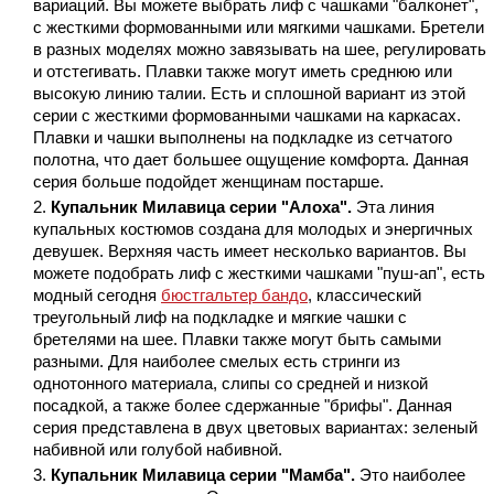
вариаций. Вы можете выбрать лиф с чашками "балконет",
с жесткими формованными или мягкими чашками. Бретели
в разных моделях можно завязывать на шее, регулировать
и отстегивать. Плавки также могут иметь среднюю или
высокую линию талии. Есть и сплошной вариант из этой
серии с жесткими формованными чашками на каркасах.
Плавки и чашки выполнены на подкладке из сетчатого
полотна, что дает большее ощущение комфорта. Данная
серия больше подойдет женщинам постарше.
Купальник Милавица серии "Алоха".
Эта линия
купальных костюмов создана для молодых и энергичных
девушек. Верхняя часть имеет несколько вариантов. Вы
можете подобрать лиф с жесткими чашками "пуш-ап", есть
модный сегодня
бюстгальтер бандо
, классический
треугольный лиф на подкладке и мягкие чашки с
бретелями на шее. Плавки также могут быть самыми
разными. Для наиболее смелых есть стринги из
однотонного материала, слипы со средней и низкой
посадкой, а также более сдержанные "брифы". Данная
серия представлена в двух цветовых вариантах: зеленый
набивной или голубой набивной.
Купальник Милавица серии "Мамба".
Это наиболее