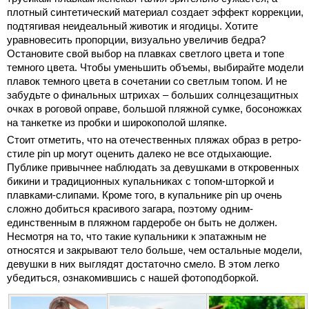
плотный синтетический материал создает эффект коррекции,
подтягивая неидеальный животик и ягодицы. Хотите
уравновесить пропорции, визуально увеличив бедра?
Остановите свой выбор на плавках светлого цвета и топе
темного цвета. Чтобы уменьшить объемы, выбирайте модели
плавок темного цвета в сочетании со светлым топом. И не
забудьте о финальных штрихах – больших солнцезащитных
очках в роговой оправе, большой пляжной сумке, босоножках
на танкетке из пробки и широкополой шляпке.
Стоит отметить, что на отечественных пляжах образ в ретро-
стиле pin up могут оценить далеко не все отдыхающие.
Публике привычнее наблюдать за девушками в откровенных
бикини и традиционных купальниках с топом-шторкой и
плавками-слипами. Кроме того, в купальнике pin up очень
сложно добиться красивого загара, поэтому одним-
единственным в пляжном гардеробе он быть не должен.
Несмотря на то, что такие купальники к эпатажным не
относятся и закрывают тело больше, чем остальные модели,
девушки в них выглядят достаточно смело. В этом легко
убедиться, ознакомившись с нашей фотоподборкой.