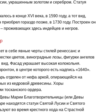
сии, украшенным золотом и серебром. Статуя
ось в конце XVI века, в 1590 году, а тот вид,
 приобрел гораздо позже, в 1730 году. Построен он
– проживающих здесь индейцев и негров.
ер
ет в себе явные черты стилей ренессанс и
пестки цветов, виноградные лозы, фигурки ангелов
 вид. Фасад украшает высокая колокольня.
онтон, в центре которого есть надпись «1640».
арь отделен от нефа аркой, опирающейся на
ных из кедровой древесины. Хоры
 тосканского ордера.
 Девы Марии Благотворительницы (или Девы
аре находятся статуи Святой Лусии и Святого
зуют во время крестного хода на Страстной