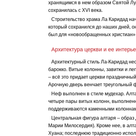
хранящимся в нем образом Святой Лу
сохранилась с XVI века.
Строительство храма Ла Каридад начал
который сохранился до наших дней, он
был для «новообращенных христиан» 
Архитектура церкви и ее интерь
Архитектурный стиль Ла-Каридад нес
барокко. Витые колонны, завитки и ле
– всё это придает церкви праздничный
Арочную дверь венчает треугольный фр
Неф выполнен в стиле мудехар. Алт
четыре пары витых колонн, выполнен
поддерживаются каменными колоннами
Центральная фигура алтаря – образ
Марии Милосердия). Кроме нее, в алт
Хуана; последнюю традиционно исполь