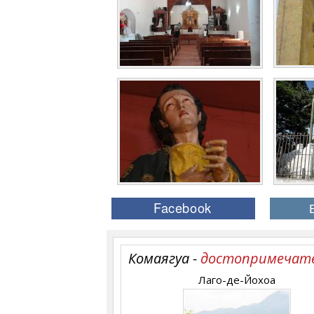
Комаягуа -
достопримечат
Лаго-де-Йохоа