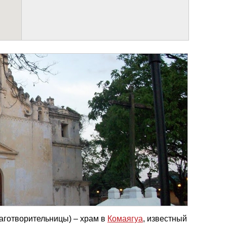
аготворительницы) – храм в
Комаягуа
, известный