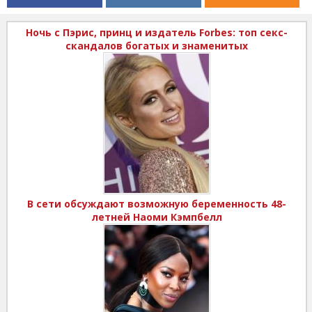
Ночь с Пэрис, принц и издатель Forbes: топ секс-
скандалов богатых и знаменитых
В сети обсуждают возможную беременность 48-
летней Наоми Кэмпбелл