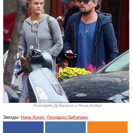
Леонардо ДиКаприо и Нина Агдал
Звезды:
Нина Агдал
,
Леонардо ДиКаприо
.