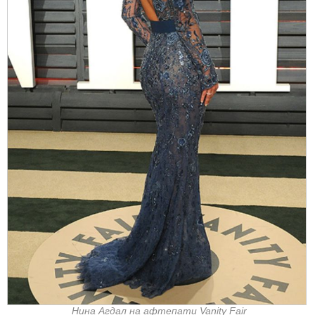
Нина Агдал на афтепати Vanity Fair