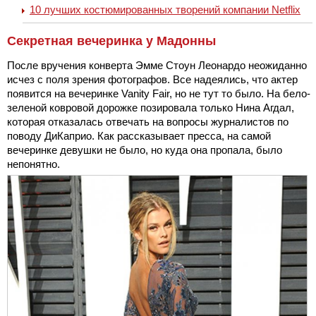
10 лучших костюмированных творений компании Netflix
Секретная вечеринка у Мадонны
После вручения конверта Эмме Стоун Леонардо неожиданно
исчез с поля зрения фотографов. Все надеялись, что актер
появится на вечеринке Vanity Fair, но не тут то было. На бело-
зеленой ковровой дорожке позировала только Нина Агдал,
которая отказалась отвечать на вопросы журналистов по
поводу ДиКаприо. Как рассказывает пресса, на самой
вечеринке девушки не было, но куда она пропала, было
непонятно.