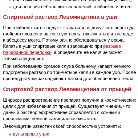
для лечения небольших воспалений, гнойников и пятен.
Спиртовой раствор Левомицетина в уши
При гнойном отите следует стараться не допустить перехода
гнойного процесса на костную ткань, так как это в итоге ведет
к абсцессу мозга. Потому важно обследоваться у врача.
Капать в уши спиртовые капли запрещено при
разрыве
барабанной перепонки
, а определить ее наличие может
только специалист.
При заболеваниях органов слуха больному капают немного
подогретый раствор по три-четыре капли в каждое ухо. После
процедуры уши закладывают ваткой для обеспечения тепла.
Спиртовой раствор Левомицетина от прыщей
Широкое распространение препарат получил в косметических
целях для избавления от прыщей. Существует мнение, что
данный раствор эффективнее справляется с кожными
проблемами, нежели салициловая кислота.
Левомицетин известен своей способностью устранять:
вульгарные угри
;