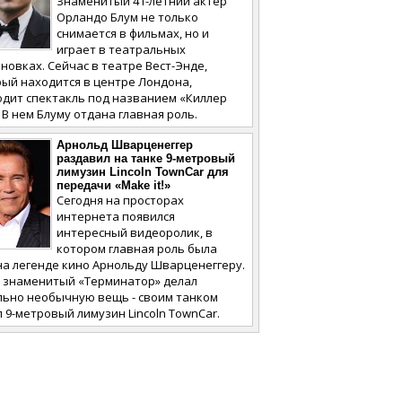
Знаменитый 41-летний актер
Орландо Блум не только
снимается в фильмах, но и
играет в театральных
новках. Сейчас в театре Вест-Энде,
ый находится в центре Лондона,
одит спектакль под названием «Киллер
 В нем Блуму отдана главная роль.
Арнольд Шварценеггер
раздавил на танке 9-метровый
лимузин Lincoln TownCar для
передачи «Make it!»
Сегодня на просторах
интернета появился
интересный видеоролик, в
котором главная роль была
а легенде кино Арнольду Шварценеггеру.
м знаменитый «Терминатор» делал
льно необычную вещь - своим танком
 9-метровый лимузин Lincoln TownCar.