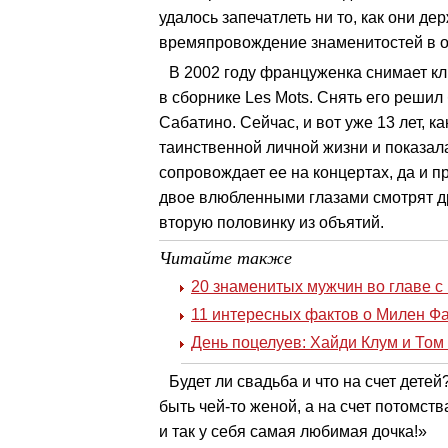
удалось запечатлеть ни то, как они де
времяпровождение знаменитостей в о
В 2002 году француженка снимает кли
в сборнике Les Mots. Снять его решил
Сабатино. Сейчас, и вот уже 13 лет, 
таинственной личной жизни и показал
сопровождает ее на концертах, да и п
двое влюбленными глазами смотрят др
вторую половинку из объятий.
Читайте также
20 знаменитых мужчин во главе с
11 интересных фактов о Милен Ф
День поцелуев: Хайди Клум и Том
Будет ли свадьба и что на счет детей
быть чей-то женой, а на счет потомств
и так у себя самая любимая дочка!»