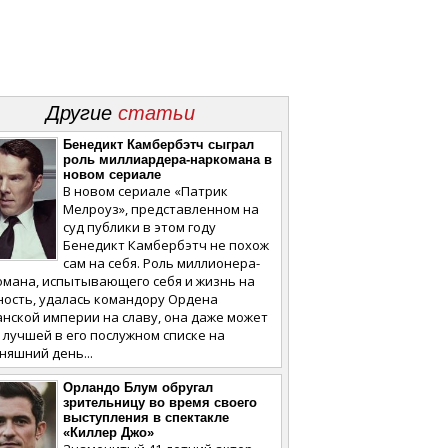
Другие
статьи
Бенедикт Камбербэтч сыграл
роль миллиардера-наркомана в
новом сериале
В новом сериале «Патрик
Мелроуз», представленном на
суд публики в этом году
Бенедикт Камбербэтч не похож
сам на себя. Роль миллионера-
омана, испытывающего себя и жизнь на
ность, удалась командору Ордена
нской империи на славу, она даже может
 лучшей в его послужном списке на
няшний день...
Орландо Блум обругал
зрительницу во время своего
выступления в спектакле
«Киллер Джо»