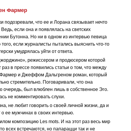
лен Фармер
 подозревали, что ее и Лорана связывает нечто
 Ведь, если она и появлялась на светских
ении Бутонна. Но ни в одном из интервью певица
 того, если журналисты пытались выяснить что-то
терски умудрялась уйти от ответа.
«Джорджино», режиссером и продюсером которой
 раз в прессе появились статьи о том, что между
 Фармер и Джеффом Дальгреном роман, который
ьно стремительно. Поговаривали, что она
ою очередь, был влюблен лишь в собственное Эго.
лась не комментировать слухи.
на, не любит говорить о своей личной жизни, да и
 о ее мужчинах в своих интервью.
Силом композицию Les mots. И на этот раз весь мир
ото всех встречаются, но папарацци так и не