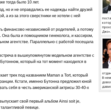
е тогда было 10 лет.
зд, но и не оправдались ее надежды найти друзей
й, а из-за этого сверстники не хотели с ней
поста
котор
прох
ть финансово независимой от родителей, а потому
Джо».
. Она была и помощником гинеколога, и кассиром,
ьном агентстве. Параллельно с работой посещала
 встреча в вышеупомянутом модельном агентстве с
Бутонном, который на тот момент находился в
отдан
кает трек под названием Maman a Tort, который
В не
анции. Кстати, именно Бутонна предложил юной
дово
давил
звать себя в честь американской актрисы 30-40-х
ыпускает свой первый альбом Ainsi soit je,
 талантливой певице.