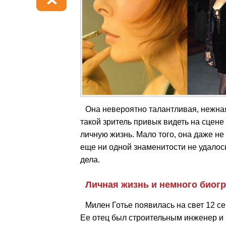
Она невероятно талантливая, нежная
такой зритель привык видеть на сцен
личную жизнь. Мало того, она даже не
еще ни одной знаменитости не удалос
дела.
Личная жизнь и немного биог
Милен Готье появилась на свет 12 с
Ее отец был строительным инженер и п