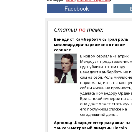
Статьи
по
теме:
Бенедикт Камбербэтч сыграл роль
миллиардера-наркомана в новом
сериале
В новом сериале «Патрик
Мелроуз», представленном
суд публики в этом году
Бенедикт Камбербэтч не 
сам на себя. Роль миллион
наркомана, испытывающе
себя и жизнь на прочность
удалась командору Орден
Британской империи на сла
она даже может стать луч
его послужном списке на
сегодняшний день...
Арнольд Шварценеггер раздавил на
танке 9-метровый лимузин Lincoln