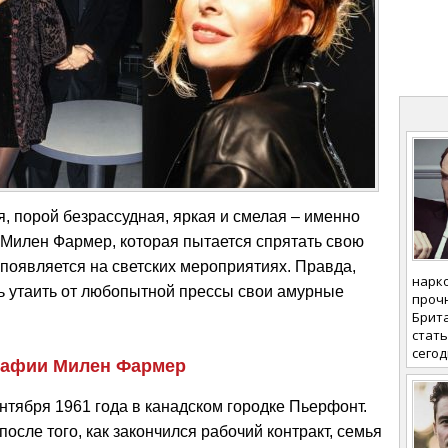
, порой безрассудная, яркая и смелая – именно
е Милен Фармер, которая пытается спрятать свою
 появляется на светских мероприятиях. Правда,
нарк
ь утаить от любопытной прессы свои амурные
проч
Брита
стать
сегод
рафии Милен Фармер
ентября 1961 года в канадском городке Пьерфонт.
осле того, как закончился рабочий контракт, семья