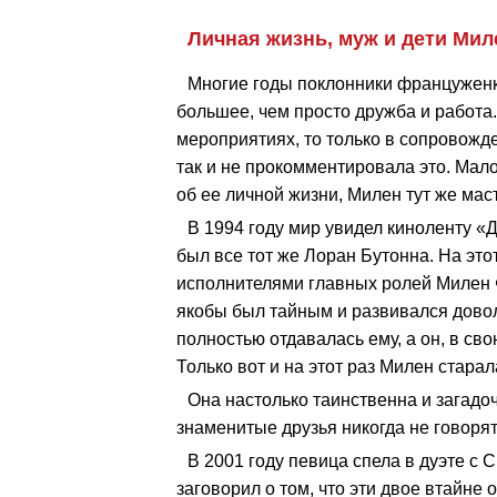
Личная жизнь, муж и дети Ми
Многие годы поклонники француженки
большее, чем просто дружба и работа.
мероприятиях, то только в сопровожд
так и не прокомментировала это. Мало
об ее личной жизни, Милен тут же мас
В 1994 году мир увидел киноленту 
был все тот же Лоран Бутонна. На этот
исполнителями главных ролей Милен
якобы был тайным и развивался довол
полностью отдавалась ему, а он, в св
Только вот и на этот раз Милен стара
Она настолько таинственна и загадоч
знаменитые друзья никогда не говорят
В 2001 году певица спела в дуэте с 
заговорил о том, что эти двое втайне 