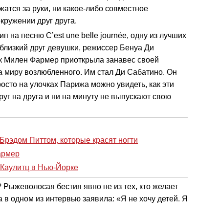
ржатся за руки, ни какое-либо совместное
кружении друг друга.
п на песню C’est une belle journée, одну из лучших
 близкий друг девушки, режиссер Бенуа Ди
как Милен Фармер приоткрыла занавес своей
а миру возлюбленного. Им стал Ди Сабатино. Он
росто на улочках Парижа можно увидеть, как эти
уг на друга и ни на минуту не выпускают свою
 Брэдом Питтом, которые красят ногти
армер
 Каулитц в Нью-Йорке
? Рыжеволосая бестия явно не из тех, кто желает
а в одном из интервью заявила: «Я не хочу детей. Я