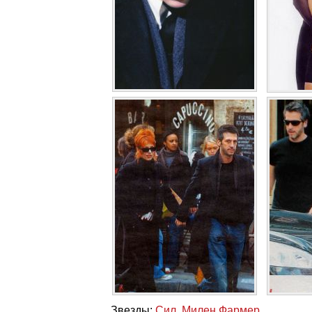
Звезды:
Сил
,
Милен Фармер
.