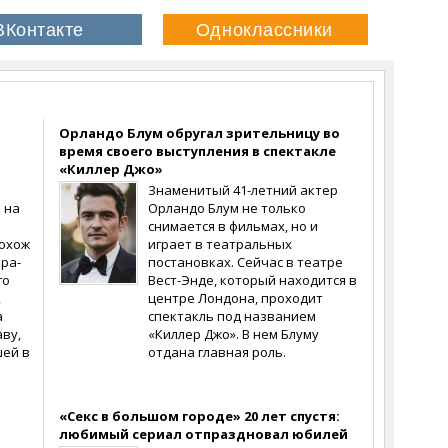
Орландо Блум обругал зрительницу во
время своего выступления в спектакле
«Киллер Джо»
Знаменитый 41-летний актер
 на
Орландо Блум не только
снимается в фильмах, но и
похож
играет в театральных
ера-
постановках. Сейчас в театре
го
Вест-Энде, который находится в
,
центре Лондона, проходит
а
спектакль под названием
ву,
«Киллер Джо». В нем Блуму
шей в
отдана главная роль.
«Секс в большом городе» 20 лет спустя:
любимый сериал отпраздновал юбилей