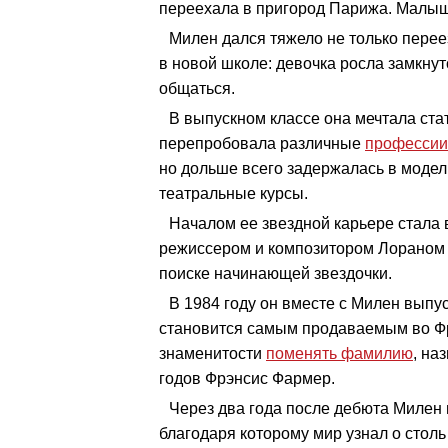
переехала в пригород Парижа. Малышк
Милен дался тяжело не только перее
в новой школе: девочка росла замкнуто
общаться.
В выпускном классе она мечтала ста
перепробовала различные
профессии
но дольше всего задержалась в модел
театральные курсы.
Началом ее звездной карьере стала
режиссером и композитором Лораном 
поиске начинающей звездочки.
В 1984 году он вместе с Милен выпус
становится самым продаваемым во Фр
знаменитости
поменять фамилию
, на
годов Фрэнсис Фармер.
Через два года после дебюта Милен в
благодаря которому мир узнал о столь