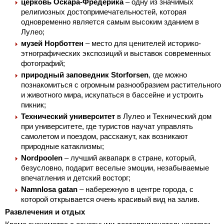
церковь Оскара-Фредерика
– одну из значимых
религиозных достопримечательностей, которая
одновременно является самым высоким зданием в
Лулео;
музей Норботтен
– место для ценителей историко-
этнографических экспозиций и выставок современных
фотографий;
природный заповедник Storforsen
, где можно
познакомиться с огромным разнообразием растительного
и животного мира, искупаться в бассейне и устроить
пикник;
Технический университет
в Лулео и Технический дом
при университете, где туристов научат управлять
самолетом и поездом, расскажут, как возникают
природные катаклизмы;
Nordpoolen
– лучший аквапарк в стране, который,
безусловно, подарит веселые эмоции, незабываемые
впечатления и детский восторг;
Namnlosa gatan
– набережную в центре города, с
которой открывается очень красивый вид на залив.
Развлечения и отдых