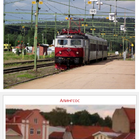
Алингсос