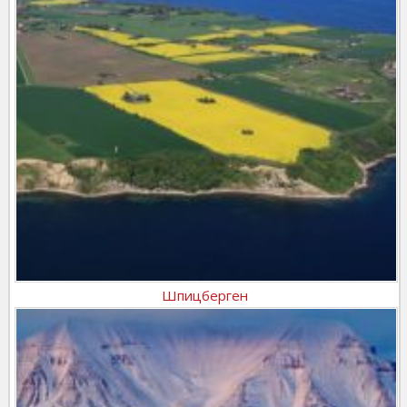
Шпицберген