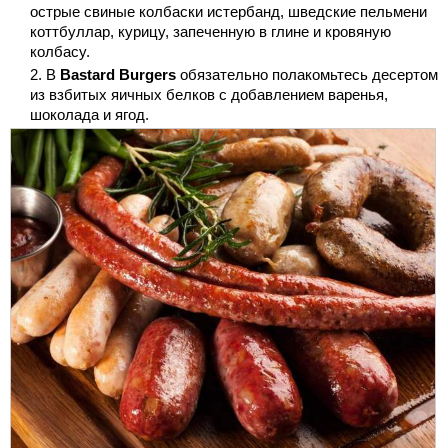
острые свиные колбаски истербанд, шведские пельмени
коттбуллар, курицу, запеченную в глине и кровяную
колбасу.
В
Bastard Burgers
обязательно полакомьтесь десертом
из взбитых яичных белков с добавлением варенья,
шоколада и ягод.