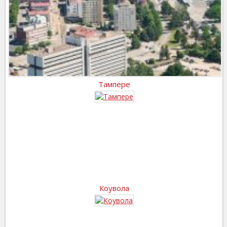
Тампере
Коувола