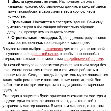
Школа кружевоплетения
. Располагается она в
изящном, красиво обставленном домике, и каждый здесь
может испробовать свои силы в этом кропотливом
искусстве.
Прачечная
. Находится в соседнем здании. Важному
умению стирки в Финляндии обязательно обучали
девушек, прежде чем их выдать замуж.
Строительная площадка
. Здесь демонстрируют свое
мастерство печники, кровельщики и каменщики.
В музее можно выбрать
экскурсию
для женщин, из которой
вы узнаете всё о
финской кухне
, о необычных способах
стирки, познакомитесь с местными
свадебными обрядами
.
На ночной экскурсии посетители узнают, как жили люди без
привычного всем электричества и как могли работать в
полном мраке. Сегодня каждый служитель музея занимается
каким-либо ремеслом и знакомит с ним посетителей. Все
работники и смотрители одеты в традиционные старинные
одежды.
Ежегодно в августе в Луостаринмяки съезжаются мастера и
подмастерья со всех регионов страны, для того чтобы
устраивать мастер-классы. В местном магазине, открытом
при музее, можно приобрести самые разные подарки, начиная