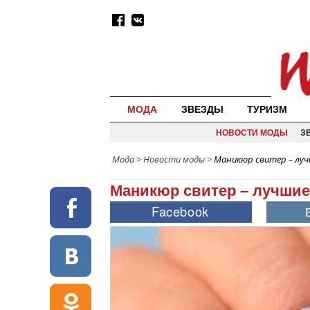
МОДА
ЗВЕЗДЫ
ТУРИЗМ
НОВОСТИ МОДЫ
З
Мода
>
Новости моды
>
Маникюр свитер – луч
Маникюр свитер – лучшие