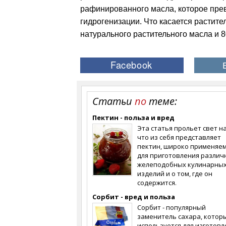
рафинированного масла, которое пре
гидрогенизации. Что касается растител
натурального растительного масла и 
Статьи
по
теме:
Пектин - польза и вред
Эта статья прольет свет на
что из себя представляет
пектин, широко применяе
для приготовления различ
желеподобных кулинарны
изделий и о том, где он
содержится.
Сорбит - вред и польза
Сорбит - популярный
заменитель сахара, котор
используется для изготовл