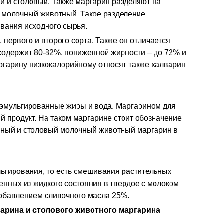
й и столовый. Также маргарин разделяют на
 молочный животный. Такое разделение
ования исходного сырья.
первого и второго сорта. Также он отличается
одержит 80-82%, пониженной жирности – до 72% и
аргарину низкокалорийному относят также халварин
т эмульгированные жиры и вода. Маргарином для
й продукт. На таком маргарине стоит обозначение
чный и столовый молочный животный маргарин в
льгирования, то есть смешивания растительных
нных из жидкого состояния в твердое с молоком
обавлением сливочного масла 25%.
арина и столового животного маргарина