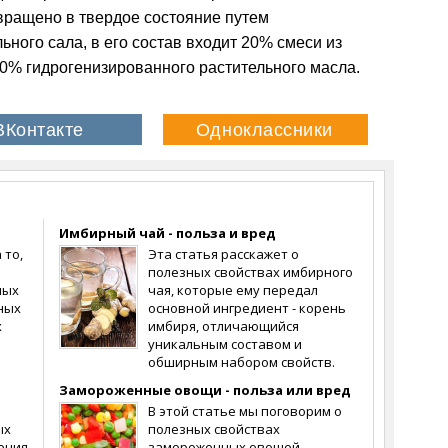
вращено в твердое состояние путем
ьного сала, в его состав входит 20% смеси из
80% гидрогенизированного растительного масла.
Имбирный чай - польза и вред
 то,
Эта статья расскажет о
полезных свойствах имбирного
мых
чая, которые ему передал
ных
основной ингредиент - корень
х
имбиря, отличающийся
уникальным составом и
обширным набором свойств.
Замороженные овощи - польза или вред
В этой статье мы поговорим о
ых
полезных свойствах
ения
замороженных овощей,