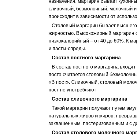
назначения, маргарин бывает кухонны
сливочный, безмолочный, молочный и
происходит в зависимости от использ
Столовый маргарин бывает высшего, 
жирностью. Высокожирный маргарин с
низкокалорийный – от 40 до 60%. К м
и пасты-спреды.
Состав постного маргарина
В состав постного маргарина входя
поста считается столовый безмолочны
«В пост». Сливочный, столовый моло
пост не употребляют.
Состав сливочного маргарина
Такой маргарин получают путем эму
натуральных жиров и жиров, превраще
заквашенным, пастеризованным и с д
Состав столового молочного марг