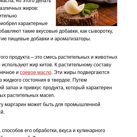
асла, но этого делать
 различных жиров:
ительно
риобрел характерные
добавляют такие вкусовые добавки, как сыворотку,
ругие пищевые добавки и ароматизаторы.
ого продукта – это смесь растительных и животных
 используют жир китов. К растительному составу
нечное и
соевое масло
. Эти жиры подвергаются
из жидкого состояния в твердое. Путем
й запах и привкус продукта, который характерен
ых растительных масел.
ту маргарин может быть для промышленной
й.
 способов его обработки, вкуса и кулинарного