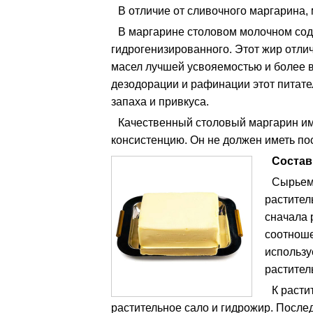
В отличие от сливочного маргарина,
В маргарине столовом молочном сод
гидрогенизированного. Этот жир отли
масел лучшей усвояемостью и более 
дезодорации и рафинации этот питат
запаха и привкуса.
Качественный столовый маргарин им
консистенцию. Он не должен иметь пос
Состав
Сырьем 
растител
сначала 
соотноше
использу
растител
К расти
растительное сало и гидрожир. После