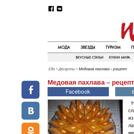
МОДА
ЗВЕЗДЫ
ТУРИЗМ
П
ВКУСНЫЕ СТАТЬИ
КУХНИ МИРА
Еда
>
Десерты
>
Медовая пахлава – рецепт
Медовая пахлава – рецеп
Н
сл
и
ла
ме