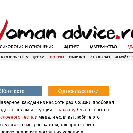
СИХОЛОГИЯ И ОТНОШЕНИЯ
ФИТНЕС
МАТЕРИНСТВО
ЕД
КУХОННЫЕ ПОМОЩНИКИ
ДЕСЕРТЫ
НАПИТКИ
ЗАГОТОВКИ
ХОЗЯЙКЕ Н
т
аверное, каждый из нас хоть раз в жизни пробовал
адость родом из Турции –
пахлаву
. Она готовится
з
слоеного теста
и меда, и если вы любите это
комство, то мы расскажем, как приготовить
довую пахлаву в домашних условиях.