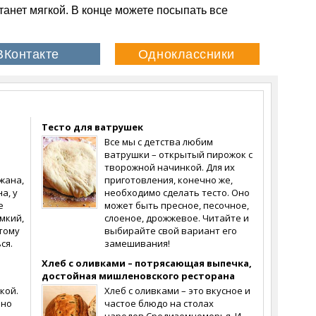
станет мягкой. В конце можете посыпать все
Тесто для ватрушек
Все мы с детства любим
ватрушки – открытый пирожок с
творожной начинкой. Для их
жана,
приготовления, конечно же,
а, у
необходимо сделать тесто. Оно
е
может быть пресное, песочное,
мкий,
слоеное, дрожжевое. Читайте и
тому
выбирайте свой вариант его
ся.
замешивания!
Хлеб с оливками – потрясающая выпечка,
достойная мишленовского ресторана
кой.
Хлеб с оливками – это вкусное и
ьно
частое блюдо на столах