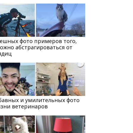
мешных фото примеров того,
можно абстрагироваться от
ядиц
абавных и умилительных фото
изни ветеринаров