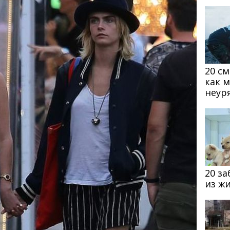
20 с
как 
неур
20 з
из ж