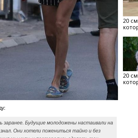
20 с
кото
20 с
кото
ду:
сь заранее. Будущие молодожены настаивали на
знал. Они хотели пожениться тайно и без