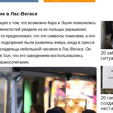
е в Лас-Вегасе
ция о том, что возможно Кара и Эшли поженились
аменитостей увидели на их пальцах украшения,
то предположил, что это символы помолвки, а кто-
е подозрения были развеяны вчера, когда в прессе
владельца небольшой часовни в Лас-Вегасе. Он
20 з
e Sun, что его заведением воспользовались
ситу
бракосочетания.
20 с
созд
нест