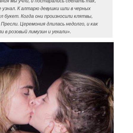
ания мы учли, и постарались сделать так,
е узнал. К алтарю девушки шли в черных
был букет. Когда они произносили клятвы,
 Пресли. Церемония длилась недолго, и как
ли в розовый лимузин и уехали».