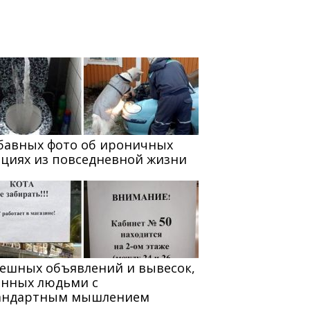
абавных фото об ироничных
ациях из повседневной жизни
мешных объявлений и вывесок,
анных людьми с
андартным мышлением