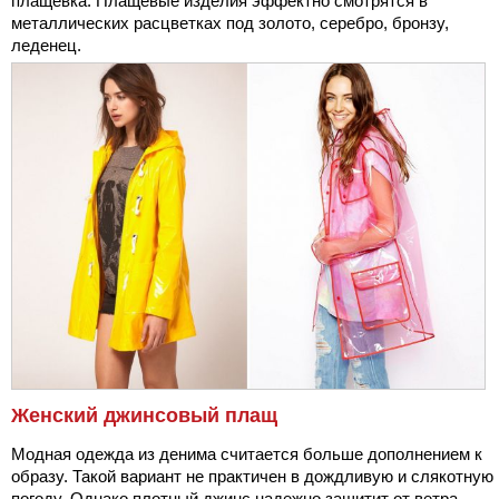
плащевка. Плащевые изделия эффектно смотрятся в
металлических расцветках под золото, серебро, бронзу,
леденец.
Женский джинсовый плащ
Модная одежда из денима считается больше дополнением к
образу. Такой вариант не практичен в дождливую и слякотную
погоду. Однако плотный джинс надежно защитит от ветра.