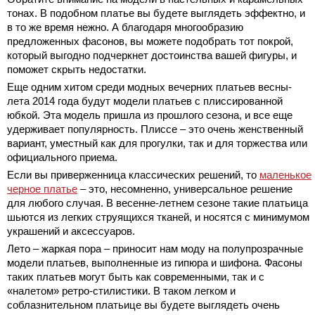
тонах. В подобном платье вы будете выглядеть эффектно, и
в то же время нежно. А благодаря многообразию
предложенных фасонов, вы можете подобрать тот покрой,
который выгодно подчеркнет достоинства вашей фигуры, и
поможет скрыть недостатки.
Еще одним хитом среди модных вечерних платьев весны-
лета 2014 года будут модели платьев с плиссированной
юбкой. Эта модель пришла из прошлого сезона, и все еще
удерживает популярность. Плиссе – это очень женственный
вариант, уместный как для прогулки, так и для торжества или
официального приема.
Если вы приверженница классических решений, то
маленькое
черное платье
– это, несомненно, универсальное решение
для любого случая. В весенне-летнем сезоне такие платьица
шьются из легких струящихся тканей, и носятся с минимумом
украшений и аксессуаров.
Лето – жаркая пора – приносит нам моду на полупрозрачные
модели платьев, выполненные из гипюра и шифона. Фасоны
таких платьев могут быть как современными, так и с
«налетом» ретро-стилистики. В таком легком и
соблазнительном платьице вы будете выглядеть очень