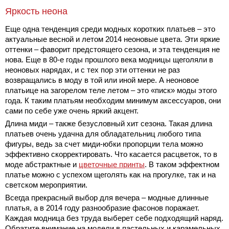
Яркость неона
Еще одна тенденция среди модных коротких платьев – это
актуальные весной и летом 2014 неоновые цвета. Эти яркие
оттенки – фаворит предстоящего сезона, и эта тенденция не
нова. Еще в 80-е годы прошлого века модницы щеголяли в
неоновых нарядах, и с тех пор эти оттенки не раз
возвращались в моду в той или иной мере. А неоновое
платьице на загорелом теле летом – это «писк» моды этого
года. К таким платьям необходим минимум аксессуаров, они
сами по себе уже очень яркий акцент.
Длина миди – также безусловный хит сезона. Такая длина
платьев очень удачна для обладательниц любого типа
фигуры, ведь за счет миди-юбки пропорции тела можно
эффективно скорректировать. Что касается расцветок, то в
моде абстрактные и
цветочные принты
. В таком эффектном
платье можно с успехом щеголять как на прогулке, так и на
светском мероприятии.
Всегда прекрасный выбор для вечера – модные длинные
платья, а в 2014 году разнообразие фасонов поражает.
Каждая модница без труда выберет себе подходящий наряд.
Обратите внимание на модели в пастельных и карамельных