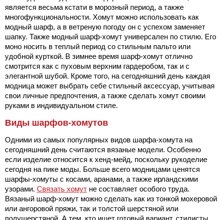
является весьма кстати в морозный период, а также
многофункциональности. Хомут можно использовать как
модный шарф, а в ветреную погоду он с успехом заменяет
шапку. Также модный шарф-хомут универсален по стилю. Его
моно носить в теплый период со стильным пальто или
удобной курткой. В зимнее время шарф-хомут отлично
смотрится как с пуховым верхним гардеробом, так и с
элегантной шубой. Кроме того, на сегодняшний день каждая
модница может выбрать себе стильный аксессуар, учитывая
свои личные предпочтения, а также сделать хомут своими
руками в индивидуальном стиле.
Виды шарфов-хомутов
Одними из самых популярных видов шарфа-хомута на
сегодняшний день считаются вязаные модели. Особенно
если изделие относится к хенд-мейд, поскольку рукоделие
сегодня на пике моды. Больше всего модницами ценятся
шарфы-хомуты с косами, аранами, а также ирландскими
узорами.
Связать хомут
не составляет особого труда.
Вязаный шарф-хомут можно сделать как из тонкой мохеровой
или ангоровой пряжи, так и толстой шерстяной или
полушерстяной. А тем, кто ищет готовый вариант, стилисты