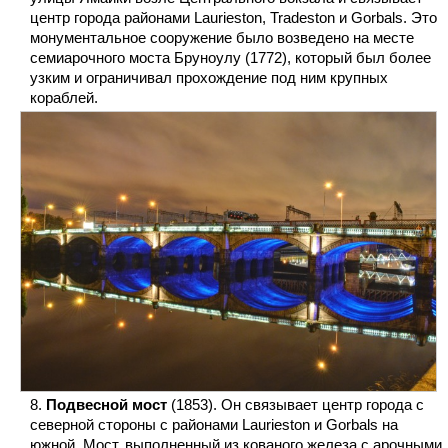
центр города районами Laurieston, Tradeston и Gorbals. Это
монументальное сооружение было возведено на месте
семиарочного моста Бруноулу (1772), который был более
узким и ограничивал прохождение под ним крупных
кораблей.
Подвесной мост
(1853). Он связывает центр города с
северной стороны с районами Laurieston и Gorbals на
южной. Мост, выполненный из кованого железа с арочными