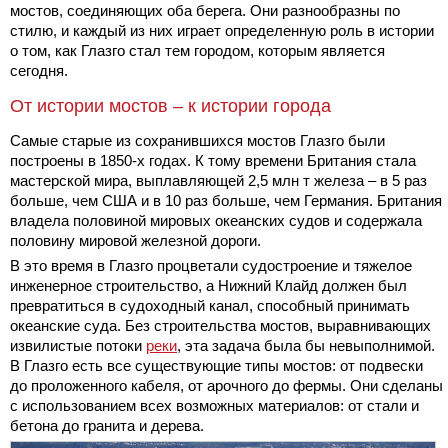
мостов, соединяющих оба берега. Они разнообразны по
стилю, и каждый из них играет определенную роль в истории
о том, как Глазго стал тем городом, которым является
сегодня.
От истории мостов – к истории города
Самые старые из сохранившихся мостов Глазго были
построены в 1850-х годах. К тому времени Британия стала
мастерской мира, выплавляющей 2,5 млн т железа – в 5 раз
больше, чем США и в 10 раз больше, чем Германия. Британия
владела половиной мировых океанских судов и содержала
половину мировой железной дороги.
В это время в Глазго процветали судостроение и тяжелое
инженерное строительство, а Нижний Клайд должен был
превратиться в судоходный канал, способный принимать
океанские суда. Без строительства мостов, выравнивающих
извилистые потоки
реки
, эта задача была бы невыполнимой.
В Глазго есть все существующие типы мостов: от подвески
до проложенного кабеля, от арочного до фермы. Они сделаны
с использованием всех возможных материалов: от стали и
бетона до гранита и дерева.