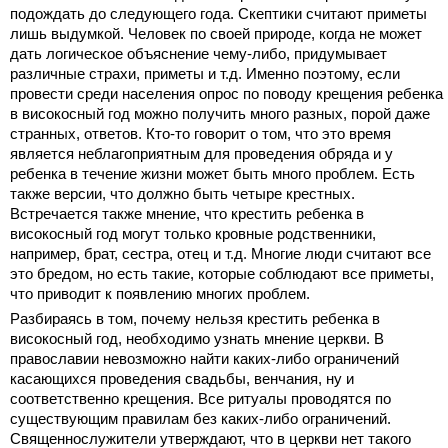
подождать до следующего года. Скептики считают приметы
лишь выдумкой. Человек по своей природе, когда не может
дать логическое объяснение чему-либо, придумывает
различные страхи, приметы и т.д. Именно поэтому, если
провести среди населения опрос по поводу крещения ребенка
в високосный год можно получить много разных, порой даже
странных, ответов. Кто-то говорит о том, что это время
является неблагоприятным для проведения обряда и у
ребенка в течение жизни может быть много проблем. Есть
также версии, что должно быть четыре крестных.
Встречается также мнение, что крестить ребенка в
високосный год могут только кровные родственники,
например, брат, сестра, отец и т.д. Многие люди считают все
это бредом, но есть такие, которые соблюдают все приметы,
что приводит к появлению многих проблем.
Разбираясь в том, почему нельзя крестить ребенка в
високосный год, необходимо узнать мнение церкви. В
православии невозможно найти каких-либо ограничений
касающихся проведения свадьбы, венчания, ну и
соответственно крещения. Все ритуалы проводятся по
существующим правилам без каких-либо ограничений.
Священнослужители утверждают, что в церкви нет такого