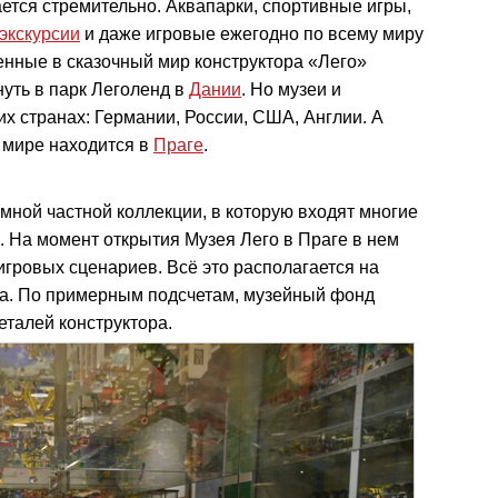
ется стремительно. Аквапарки, спортивные игры,
экскурсии
и даже игровые ежегодно по всему миру
нные в сказочный мир конструктора «Лего»
нуть в парк Леголенд в
Дании
. Но музеи и
гих странах: Германии, России, США, Англии. А
 мире находится в
Праге
.
омной частной коллекции, в которую входят многие
. На момент открытия Музея Лего в Праге в нем
гровых сценариев. Всё это располагается на
ажа. По примерным подсчетам, музейный фонд
еталей конструктора.