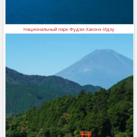
Национальный парк Фудзи-Хаконэ-Идзу