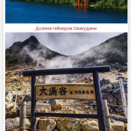
Долина гейзеров Овакудани