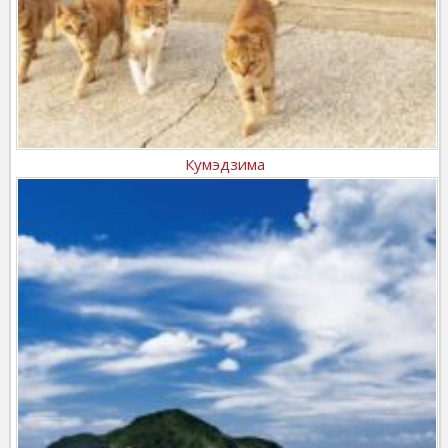
Кумэдзима