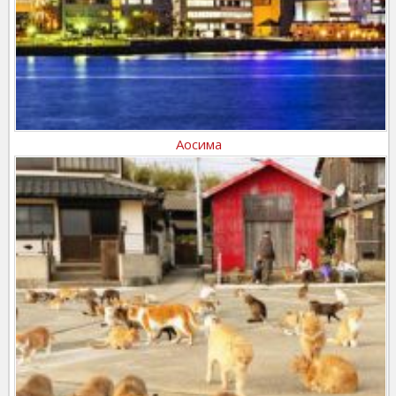
Аосима