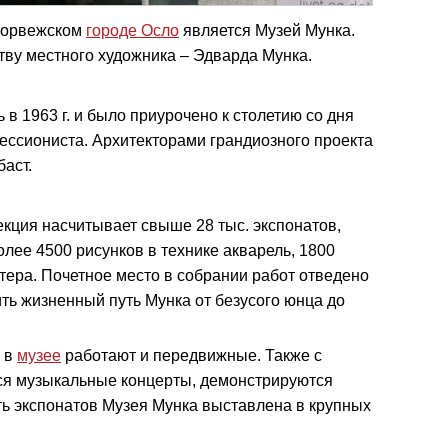
норвежском
городе Осло
является Музей Мунка.
ву местного художника – Эдварда Мунка.
в 1963 г. и было приурочено к столетию со дня
ессиониста. Архитекторами грандиозного проекта
аст.
кция насчитывает свыше 28 тыс. экспонатов,
олее 4500 рисунков в технике акварель, 1800
тера. Почетное место в собрании работ отведено
ть жизненный путь Мунка от безусого юнца до
к в
музее
работают и передвижные. Также с
тся музыкальные концерты, демонстрируются
ь экспонатов Музея Мунка выставлена в крупных