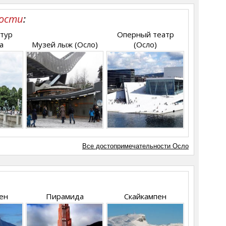
ости
:
птур
Оперный театр
а
Музей лыж (Осло)
(Осло)
Все достопримечательности Осло
ен
Пирамида
Скайкампен