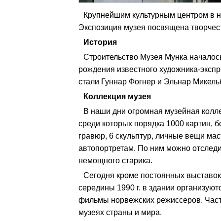
Крупнейшим культурным центром в 
Экспозиция музея посвящена творчест
История
Строительство Музея Мунка началось 
рождения известного художника-экспр
стали Гуннар Фогнер и Эльнар Микельб
Коллекция музея
В наши дни огромная музейная колле
среди которых порядка 1000 картин, б
гравюр, 6 скульптур, личные вещи мас
автопортретам. По ним можно отследи
немощного старика.
Сегодня кроме постоянных выставо
середины 1990 г. в здании организую
фильмы норвежских режиссеров. Част
музеях страны и мира.