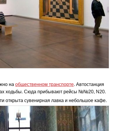
ожно на
общественном транспорте
. Автостанция
тах ходьбы. Сюда прибывают рейсы №№20, N20.
ти открыта сувенирная лавка и небольшое кафе.