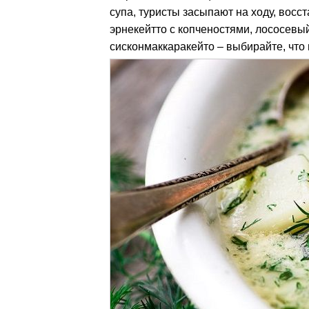
супа, туристы засыпают на ходу, вос
эрнекейтто с копченостями, лососевы
сисконмаккаракейто – выбирайте, что 