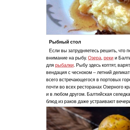
Рыбный стол
Если вы затрудняетесь решить, что 
внимание на рыбу.
Озера
,
реки
и Балт
для
рыбалки
. Рыбу здесь коптят, варя
вендация с чесноком – летний деликат
всего встречающегося в портовых гор
почти во всех ресторанах Озерного кр
и в любом другом. Балтийская селедк
блюд из раков даже устраивают вечери