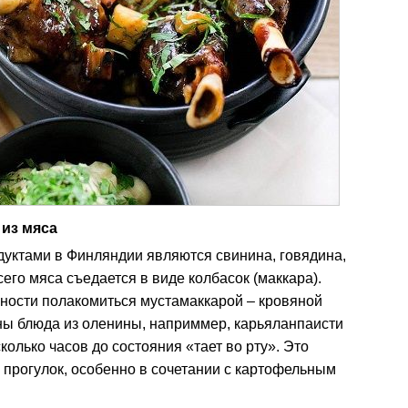
из мяса
ктами в Финляндии являются свинина, говядина,
сего мяса съедается в виде колбасок (маккара).
жности полакомиться мустамаккарой – кровяной
ны блюда из оленины, наприммер, карьяланпаисти
колько часов до состояния «тает во рту». Это
прогулок, особенно в сочетании с картофельным