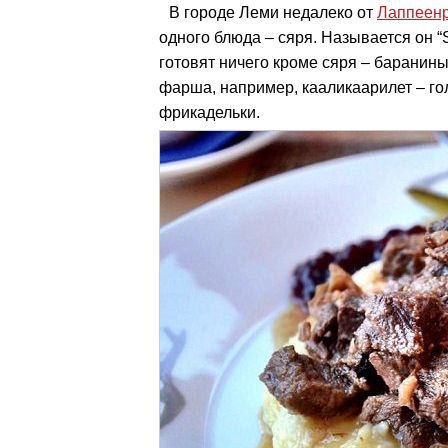
В городе Леми недалеко от
Лаппеен
одного блюда – сяря. Называется он “Sä
готовят ничего кроме сяря – баранины
фарша, например, кааликаарилет – го
фрикадельки.