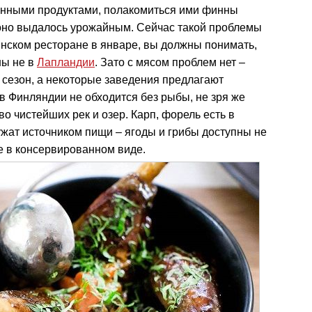
онными продуктами, полакомиться ими финны
и оно выдалось урожайным. Сейчас такой проблемы
инском ресторане в январе, вы должны понимать,
ны не в
Лапландии
. Зато с мясом проблем нет –
 сезон, а некоторые заведения предлагают
в Финляндии не обходится без рыбы, не зря же
о чистейших рек и озер. Карп, форель есть в
ужат источником пищи – ягоды и грибы доступны не
же в консервированном виде.