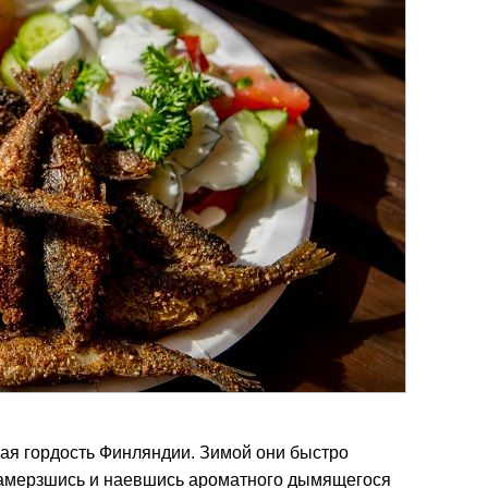
ая гордость Финляндии. Зимой они быстро
 намерзшись и наевшись ароматного дымящегося