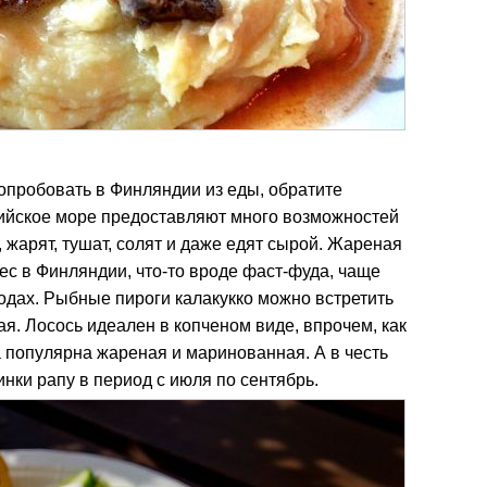
попробовать в Финляндии из еды, обратите
ийское море предоставляют много возможностей
т, жарят, тушат, солят и даже едят сырой. Жареная
ес в Финляндии, что-то вроде фаст-фуда, чаще
одах. Рыбные пироги калакукко можно встретить
ая. Лосось идеален в копченом виде, впрочем, как
а популярна жареная и маринованная. А в честь
нки рапу в период с июля по сентябрь.