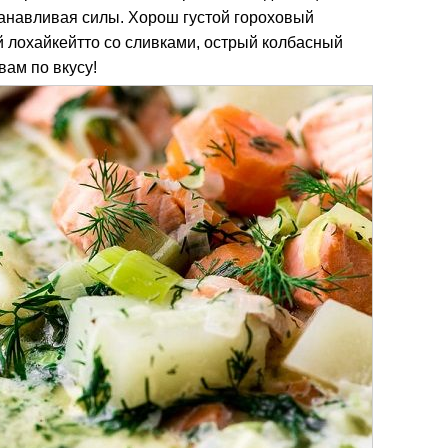
станавливая силы. Хорош густой гороховый
й лохайкейтто со сливками, острый колбасный
вам по вкусу!