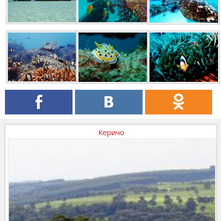
Керичо