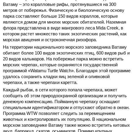
Ватаму – это коралловые рифы, протянувшиеся на 300
метров от побережья. Физическую и биологическую основу
парка составляют больше 150 видов кораллов, которые
являются домом для многих морских обитателей. Наземная
флора представлена в виде мангрового леса Mida Creek, в
котором растет множество таких экзотических растений, как
морская авицения и остроконечная ризофора.
На территории национального морского заповедника Ватаму
обитают более 100 видов экзотических птиц, 600 видов рыб и
20 видов кальмаров. На побережье парка можно встретить
морских черепах, которые охраняются государственной
программой «Watamu Turtle Watch». Благодаря этой программе
удалось сохранить кладки яиц зеленой и оливковой
черепахи, а также черепахи каретта.
Каждый рыбак, в сети которого попала черепаха, может
сообщить об этом природоохранной организации и получить
денежную компенсацию. Пойманную черепаху оснащают
специальным идентификатором и отпускают обратно в океан.
Программа WTW позволяет следить за перемещением
животных и контролировать их популяцию. В национальном
морском заповеднике Ватаму также можно встретить китовых
акул, барракуд, скатов, осьминогов. Помимо крупных