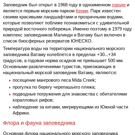
Заповедник был открыт в 1968 году в одноименном
городе
и
является первым морским парком
Кении
. Парк известен
своими красивыми ландшафтами и прозрачными водами,
которые позволяют поближе познакомиться с удивительной
природой восточного побережья. Именно поэтому в 1979 году
комплекс заповедников Малинди и Ватаму был включен в
список биосферных резерватов ЮНЕСКО.
Температура воды на территории национального морского
заповедника Ватаму колеблется в пределах +30...+34
градусов, а годовая норма осадков не превышает 500 мм.
Основными развлечениями туристов, приезжающих в
национальный морской заповедник Ватаму, являются:
посещение мангрового леса Mida Creek;
прогулка по берегу черепашьего пляжа;
подводные погружения для знакомства с обитателями
коралловых рифов;
наблюдение за китами, мигрирующими из Южной части
Африки.
Флора и фауна заповедника
Основная флора национального морского заповедника