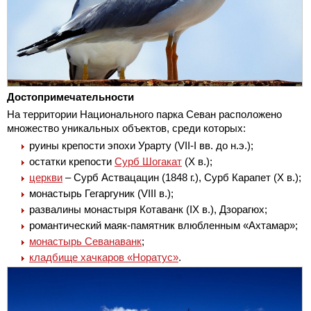
Достопримечательности
На территории Национального парка Севан расположено
множество уникальных объектов, среди которых:
руины крепости эпохи Урарту (VII-I вв. до н.э.);
остатки крепости
Сурб Шогакат
(Х в.);
церкви
– Сурб Аствацацин (1848 г.), Сурб Карапет (Х в.);
монастырь Гегаргуник (VIII в.);
развалины монастыря Котаванк (IХ в.), Дзорагюх;
романтический маяк-памятник влюбленным «Ахтамар»;
монастырь Севанаванк
;
кладбище хачкаров «Норатус»
.