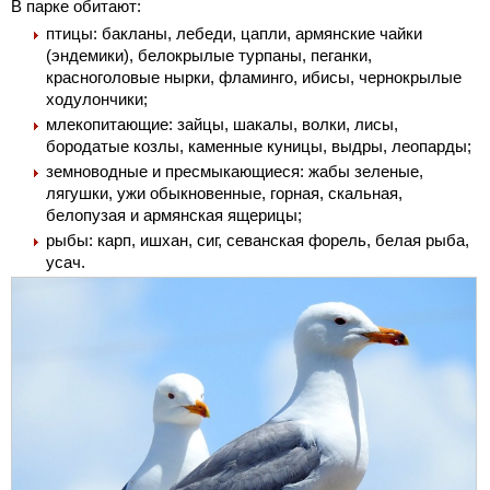
В парке обитают:
птицы: бакланы, лебеди, цапли, армянские чайки
(эндемики), белокрылые турпаны, пеганки,
красноголовые нырки, фламинго, ибисы, чернокрылые
ходулончики;
млекопитающие: зайцы, шакалы, волки, лисы,
бородатые козлы, каменные куницы, выдры, леопарды;
земноводные и пресмыкающиеся: жабы зеленые,
лягушки, ужи обыкновенные, горная, скальная,
белопузая и армянская ящерицы;
рыбы: карп, ишхан, сиг, севанская форель, белая рыба,
усач.