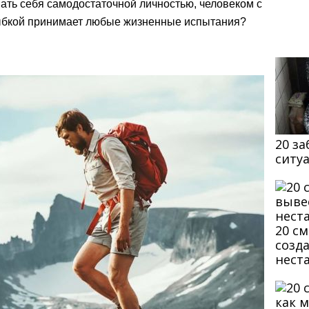
вать себя самодостаточной личностью, человеком с
лыбкой принимает любые жизненные испытания?
20 з
ситу
20 с
созд
нест