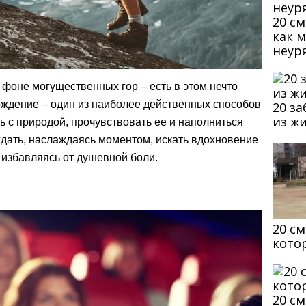
20 с
как 
неур
фоне могущественных гор – есть в этом нечто
ждение – один из наиболее действенных способов
20 з
из ж
ь с природой, прочувствовать ее и наполниться
ждать, наслаждаясь моментом, искать вдохновение
и, избавляясь от душевной боли.
20 с
кото
20 с