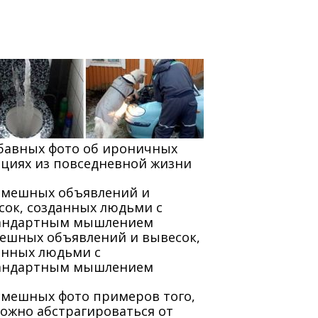
абавных фото об ироничных
ациях из повседневной жизни
мешных объявлений и вывесок,
анных людьми с
андартным мышлением