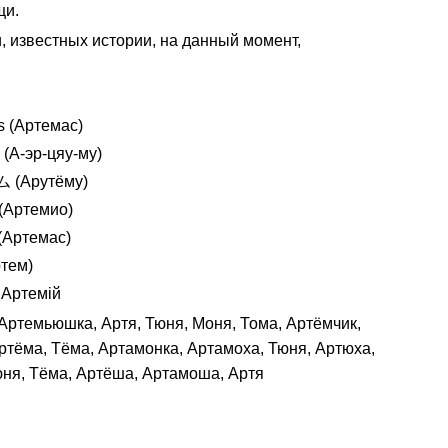
щи.
, известных истории, на данный момент,
s (Артемас)
А-эр-цяу-му)
 (Арутёму)
 (Артемио)
(Артемас)
ртем)
 Артемій
 Артемьюшка, Артя, Тюня, Моня, Тома, Артёмчик,
ртёма, Тёма, Артамонка, Артамоха, Тюня, Артюха,
ня, Тёма, Артёша, Артамоша, Артя