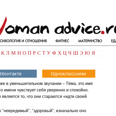
СИХОЛОГИЯ И ОТНОШЕНИЯ
ФИТНЕС
МАТЕРИНСТВО
ЕД
К
Л
М
Н
О
П
Р
С
Т
У
Ф
Х
Ц
Ч
Ш
Э
Ю
Я
же в уменьшительном звучании – Тёма, это имя
го имени чувствует себя уверенно и спокойно.
 является то, что они стараются «идти своей
к "невредимый", "здоровый", изначально оно