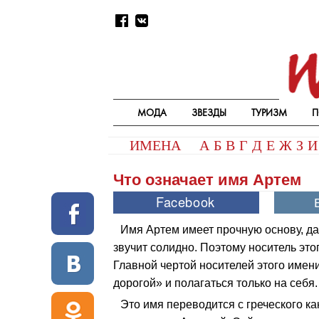
МОДА
ЗВЕЗДЫ
ТУРИЗМ
П
ИМЕНА
А
Б
В
Г
Д
Е
Ж
З
И
Что означает имя Артем
Имя Артем имеет прочную основу, да
звучит солидно. Поэтому носитель это
Главной чертой носителей этого имени
дорогой» и полагаться только на себя.
Это имя переводится с греческого ка