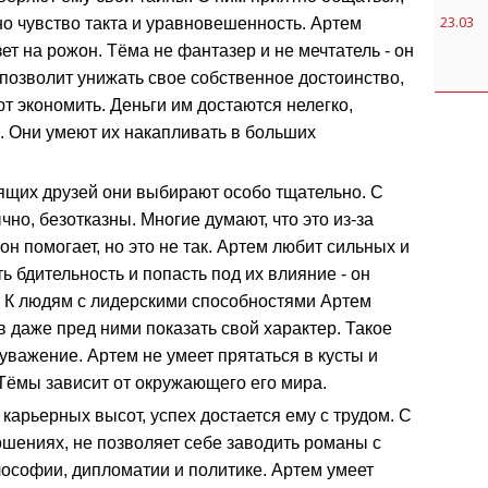
23.03
но чувство такта и уравновешенность. Артем
зет на рожон. Тёма не фантазер и не мечтатель - он
 позволит унижать свое собственное достоинство,
т экономить. Деньги им достаются нелегко,
. Они умеют их накапливать в больших
ящих друзей они выбирают особо тщательно. С
но, безотказны. Многие думают, что это из-за
он помогает, но это не так. Артем любит сильных и
ь бдительность и попасть под их влияние - он
у. К людям с лидерскими способностями Артем
ов даже пред ними показать свой характер. Такое
уважение. Артем не умеет прятаться в кусты и
 Тёмы зависит от окружающего его мира.
карьерных высот, успех достается ему с трудом. С
ошениях, не позволяет себе заводить романы с
ософии, дипломатии и политике. Артем умеет