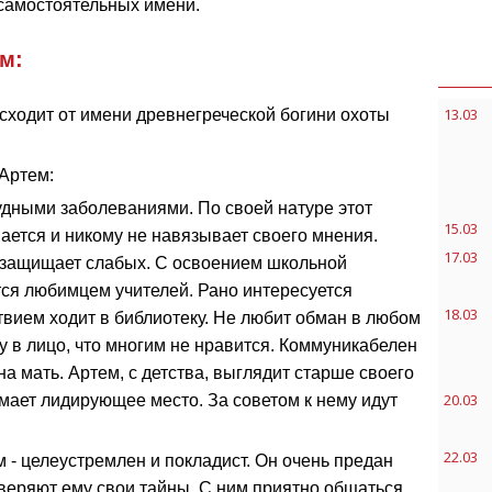
 самостоятельных имени.
м:
13.03
сходит от имени древнегреческой богини охоты
Артем:
тудными заболеваниями. По своей натуре этот
15.03
ается и никому не навязывает своего мнения.
17.03
- защищает слабых. С освоением школьной
тся любимцем учителей. Рано интересуется
18.03
ствием ходит в библиотеку. Не любит обман в любом
у в лицо, что многим не нравится. Коммуникабелен
а мать. Артем, с детства, выглядит старше своего
20.03
мает лидирующее место. За советом к нему идут
22.03
 - целеустремлен и покладист. Он очень предан
оверяют ему свои тайны. С ним приятно общаться,