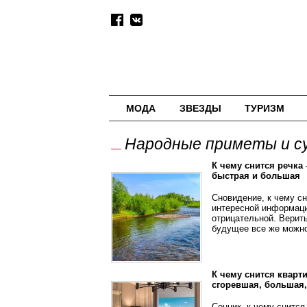
МОДА
ЗВЕЗДЫ
ТУРИЗМ
Народные приметы и с
К чему снится речка 
быстрая и большая
Сновидение, к чему сн
интересной информаци
отрицательной. Верить
будущее все же можн
К чему снится кварти
сгоревшая, большая,
Сонник, к чему снится