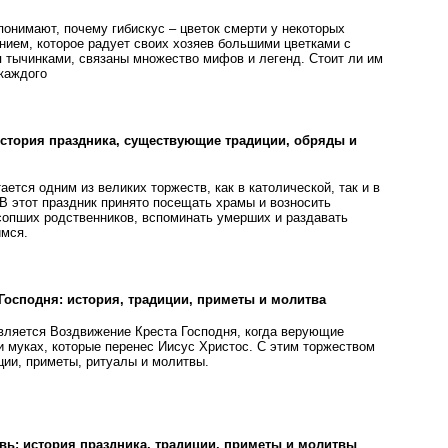
понимают, почему гибискус – цветок смерти у некоторых
ением, которое радует своих хозяев большими цветками с
тычинками, связаны множество мифов и легенд. Стоит ли им
 каждого
история праздника, существующие традиции, обряды и
ается одним из великих торжеств, как в католической, так и в
 В этот праздник принято посещать храмы и возносить
сопших родственников, вспоминать умерших и раздавать
мся.
Господня: история, традиции, приметы и молитва
ляется Воздвижение Креста Господня, когда верующие
и муках, которые перенес Иисус Христос. С этим торжеством
ции, приметы, ритуалы и молитвы.
вь: история праздника, традиции, приметы и молитвы