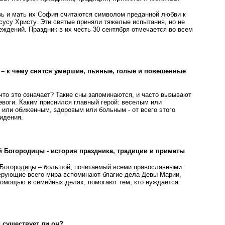
ь и мать их София считаются символом преданной любви к
усу Христу. Эти святые приняли тяжелые испытания, но не
еждений. Праздник в их честь 30 сентября отмечается во всем
 – к чему снятся умершие, пьяные, голые и повешенные
что это означает? Такие сны запоминаются, и часто вызывают
евоги. Каким приснился главный герой: веселым или
 или обиженным, здоровым или больным - от всего этого
идения.
 Богородицы - история праздника, традиции и приметы
 Богородицы – большой, почитаемый всеми православными
верующие всего мира вспоминают благие дела Девы Марии,
помощью в семейных делах, помогают тем, кто нуждается.
и существует ли он?