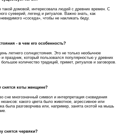
о такой домовой, интересовала людей с древних времен. С
ого суеверий, легенд и ритуалов. Важно знать, как
невидимого «соседа», чтобы не накликать беду.
стояния - в чем его особенность?
ень летнего солнцестояния. Это не только необычное
о и праздник, который пользовался популярностью у древних
 большое количество традиций, примет, ритуалов и заговоров.
му снятся коты женщине?
 во сне многозначный символ и интерпретация сновидения
 нюансов: какого цвета было животное, агрессивное или
ка была разговорчива или, например, занята охотой на мышь
ние.
му снятся червяки?