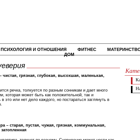
ПСИХОЛОГИЯ И ОТНОШЕНИЯ
ФИТНЕС
МАТЕРИНСТВ
ДОМ
уеверия
Кате
– чистая, грязная, глубокая, высохшая, маленькая,
К
Н
ится речка, толкуется по разным сонникам и дает много
и, которая может быть как положительной, так и
 в это или нет дело каждого, но постараться заглянуть в
о.
ра – старая, пустая, чужая, грязная, коммунальная,
 затопленная
 квартира, толкует по-разному. Сновидение может нести как