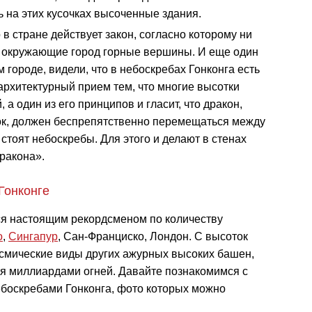
ь на этих кусочках высоченные здания.
 в стране действует закон, согласно которому ни
м окружающие город горные вершины. И еще один
 городе, видели, что в небоскребах Гонконга есть
архитектурный прием тем, что многие высотки
а один из его принципов и гласит, что дракон,
ток, должен беспрепятственно перемещаться между
 стоят небоскребы. Для этого и делают в стенах
ракона».
Гонконге
тся настоящим рекордсменом по количеству
о
,
Сингапур
, Сан-Франциско, Лондон. С высоток
смические виды других ажурных высоких башен,
 миллиардами огней. Давайте познакомимся с
боскребами Гонконга, фото которых можно