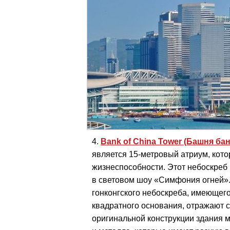
Bank of China Tower (Башня бан
является 15-метровый атриум, кото
жизнеспособности. Этот небоскреб
в световом шоу «Симфония огней».
гонконгского небоскреба, имеющег
квадратного основания, отражают с
оригинальной конструкции здания м