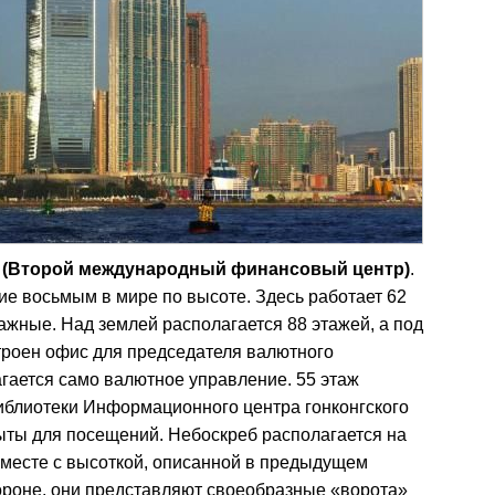
tre (Второй международный финансовый центр)
.
ние восьмым в мире по высоте. Здесь работает 62
тажные. Над землей располагается 88 этажей, а под
строен офис для председателя валютного
гается само валютное управление. 55 этаж
библиотеки Информационного центра гонконгского
ыты для посещений. Небоскреб располагается на
 вместе с высоткой, описанной в предыдущем
тороне, они представляют своеобразные «ворота»