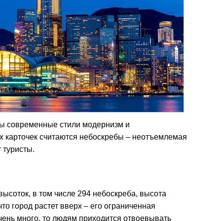
ы современные стили модернизм и
х карточек считаются небоскребы – неотъемлемая
т туристы.
высоток, в том числе 294 небоскреба, высота
что город растет вверх – его ограниченная
очень много, то людям приходится отвоевывать