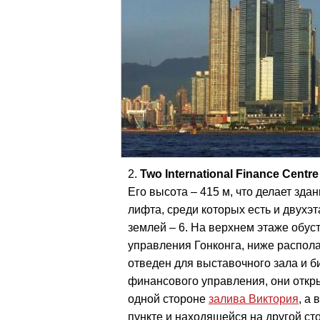
Two International Finance Cen
Его высота – 415 м, что делает зда
лифта, среди которых есть и двухэ
землей – 6. На верхнем этаже обу
управления Гонконга, ниже распола
отведен для выставочного зала и 
финансового управления, они откр
одной стороне
залива Виктория
, а
пункте и находящейся на другой с