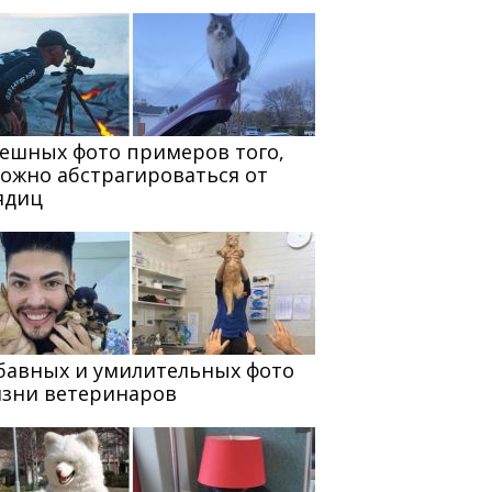
мешных фото примеров того,
можно абстрагироваться от
ядиц
абавных и умилительных фото
изни ветеринаров