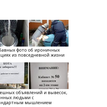
абавных фото об ироничных
ациях из повседневной жизни
мешных объявлений и вывесок,
анных людьми с
андартным мышлением