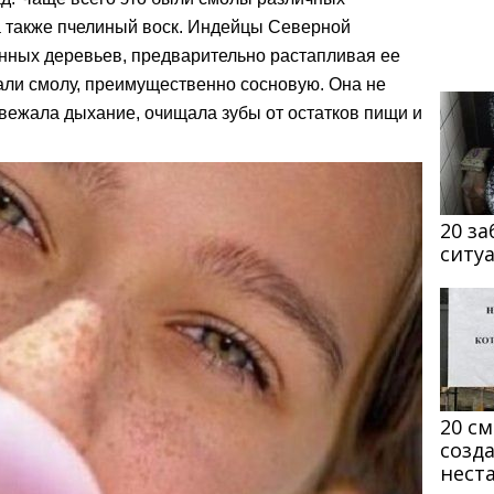
 а также пчелиный воск. Индейцы Северной
нных деревьев, предварительно растапливая ее
али смолу, преимущественно сосновую. Она не
вежала дыхание, очищала зубы от остатков пищи и
20 з
ситу
20 с
созд
нест