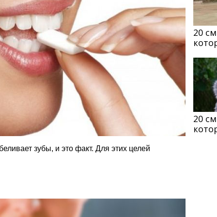
20 с
кото
20 с
кото
еливает зубы, и это факт. Для этих целей