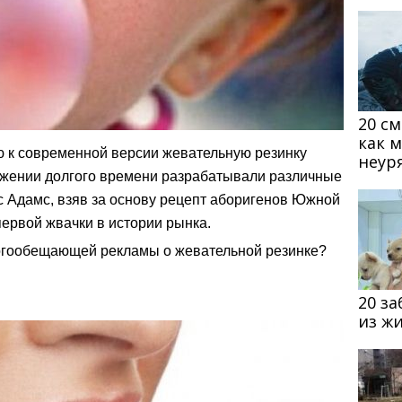
20 с
как 
 к современной версии жевательную резинку
неур
тяжении долгого времени разрабатывали различные
с Адамс, взяв за основу рецепт аборигенов Южной
первой жвачки в истории рынка.
многообещающей рекламы о жевательной резинке?
20 з
из ж