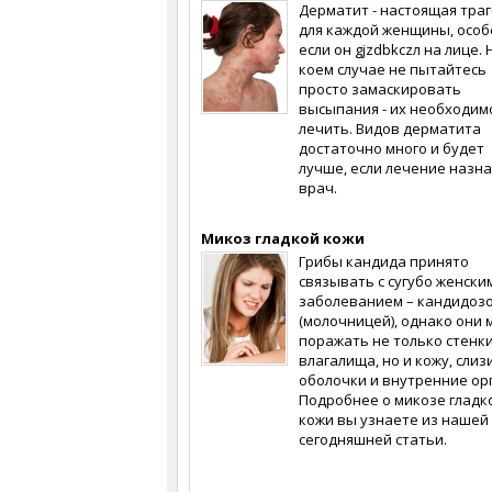
Дерматит - настоящая тра
для каждой женщины, осо
если он gjzdbkczл на лице. 
коем случае не пытайтесь
просто замаскировать
высыпания - их необходим
лечить. Видов дерматита
достаточно много и будет
лучше, если лечение назн
врач.
Микоз гладкой кожи
Грибы кандида принято
связывать с сугубо женски
заболеванием – кандидоз
(молочницей), однако они 
поражать не только стенк
влагалища, но и кожу, сли
оболочки и внутренние ор
Подробнее о микозе гладк
кожи вы узнаете из нашей
сегодняшней статьи.