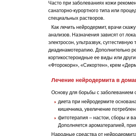
Часто при заболеваниях кожи рекоме
санаторно-курортного типа или проце
специальных растворов.
Как лечить нейродермит, врачи скаж
анализов. Назначения зависят от лок
электросон, ультразвук, суггестивную
диадинамотерапию. Дополнительно ре
кортикостероидные ее виды или други
«Фторокорн», «Сикортен», крем «Дер
Лечение нейродермита в дома
Основу для борьбы с заболеванием 
диета при нейродермите основана
кишечника, увеличение потреблен
фитотерапия – настои, сборы и ва
Дополняется ароматерапией, при
Народные средства от нейродермит