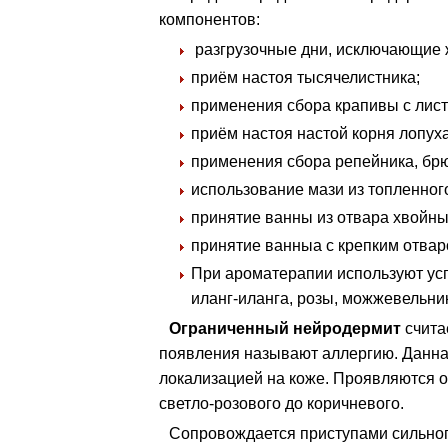
компонентов:
разгрузочные дни, исключающие 
приём настоя тысячелистника;
применения сбора крапивы с лис
приём настоя настой корня лопуха
применения сбора репейника, брю
использование мази из топленного
принятие ванны из отвара хвойных
принятие ванныа с крепким отва
При ароматерапии используют ус
иланг-иланга, розы, можжевельник
Ограниченный нейродермит
счита
появления называют аллергию. Данна
локализацией на коже. Проявляются о
светло-розового до коричневого.
Сопровождается приступами сильног