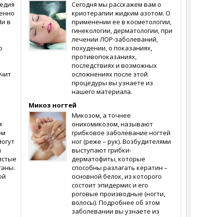
гедия
Сегодня мы расскажем вам о
бенно
криотерапии жидким азотом. О
Ни в
применении ее в косметологии,
гинекологии, дерматологии, при
лечении ЛОР-заболеваний,
о
похудении, о показаниях,
противопоказаниях,
последствиях и возможных
ачит
осложнениях после этой
процедуры вы узнаете из
нашего материала.
Микоз ногтей
Микозом, а точнее
м
онихомикозом, называют
ом
грибковое заболевание ногтей
могут
ног (реже – рук). Возбудителями
и
выступают грибки-
зистые
дерматофиты, которые
ганы.
способны разлагать кератин –
ой
основной белок, из которого
состоит эпидермис и его
роговые производные (ногти,
волосы). Подробнее об этом
заболевании вы узнаете из