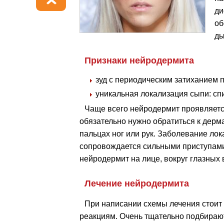
ди
об
ды
Признаки нейродермита
зуд с периодическим затиханием 
уникальная локализация сыпи: спина
Чаще всего нейродермит проявляетс
обязательно нужно обратиться к дерма
пальцах ног или рук. Заболевание лок
сопровождается сильными приступами
нейродермит на лице, вокруг глазных 
Лечение нейродермита
При написании схемы лечения стоит 
реакциям. Очень тщательно подбираю