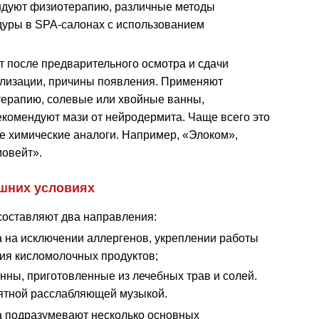
ндуют физиотерапию, различные методы
дуры в SPA-салонах с использованием
ут после предварительного осмотра и сдачи
ализации, причины появления. Применяют
 терапию, солевые или хвойные ванны,
комендуют мази от нейродермита. Чаще всего это
е химические аналоги. Например, «Элоком»,
мовейт».
шних условиях
составляют два направления:
 на исключении аллергенов, укреплении работы
ия кисломолочных продуктов;
нны, приготовленные из лечебных трав и солей.
ятной расслабляющей музыкой.
а подразумевают несколько основных