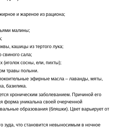
жирное и жареное из рациона;
тьями малины;
;
квы, кашицы из тертого лука;
 свиного сала;
 (иголок сосны, ели, пихты);
ром травы полыни.
покоительные эфирные масла – лаванды, мяты,
а, базилика.
ется хроническим заболеванием. Причиной его
я форма уникальна своей очерченной
вальные образования (бляшки). Цвет варьирует от
о зуда, что становится невыносимым в ночное