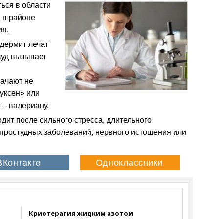
ься в области
 в районе
ия.
дермит лечат
зуд вызывает
начают не
уксен» или
 – валериану.
дит после сильного стресса, длительного
 простудных заболеваний, нервного истощения или
Криотерапия жидким азотом