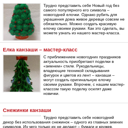
Трудно представить себе Новый год без
самого популярного его символа –
новогодней елочки. Однако рубить для
украшения дома живое деревце совсем не
обязательно. Можно создать красивую
елочку своими руками. Как это сделать, вы
можете узнать из нашего мастер-класса.
Елка канзаши – мастер-класс
С приближением новогодних праздников
актуальность приобретают поделки в
«зимнем» стиле. Рукодельницы,
владеющие техникой складывания
фигурок и цветов из лент – канзаши –
могут создать оригинальную елочку
своими руками. Впрочем, с нашим мастер-
классом такую поделку осилят даже
новички.
Снежинки канзаши
Трудно представить себе новогодний
декор без использования снежинок – одного из главных зимних
символов. Из чего только их не делают – бумаги и кружев,