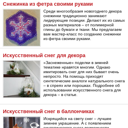
Снежинка из фетра своими руками
Среди многообразия новогоднего декора
снежинки традиционно занимают
лидирующие позиции. Делают их из самых
разных материалов – от полимерной
глины до бумаги и ткани. Мы предлагаем
вам мастер-класс по созданию снежинки
из фетра своими руками.
Искусственный снег для декора
«Заснеженные» поделки в зимней
тематике нравятся многим. Однако
имитировать снег для них бывает очень
непросто. На помощь приходят
синтетические аналоги натурального снега
– в спреях или порошках. Подробнее об
использовании искусственного снега для
декора – в статье.
Искусственный снег в баллончиках
Искрящийся на свету снег – лучшее
зимнее украшение. А с появлением
синтетического снега возможности