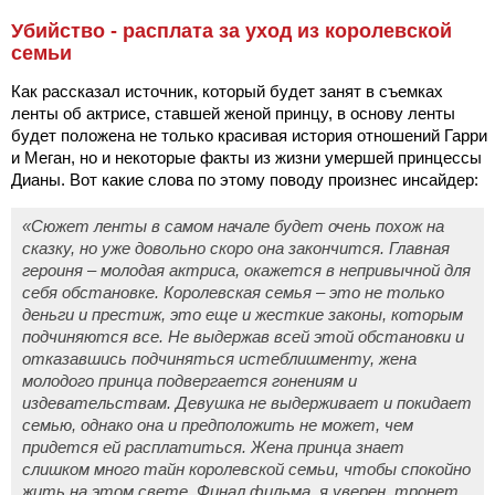
Убийство - расплата за уход из королевской
семьи
Как рассказал источник, который будет занят в съемках
ленты об актрисе, ставшей женой принцу, в основу ленты
будет положена не только красивая история отношений Гарри
и Меган, но и некоторые факты из жизни умершей принцессы
Дианы. Вот какие слова по этому поводу произнес инсайдер:
«Сюжет ленты в самом начале будет очень похож на
сказку, но уже довольно скоро она закончится. Главная
героиня – молодая актриса, окажется в непривычной для
себя обстановке. Королевская семья – это не только
деньги и престиж, это еще и жесткие законы, которым
подчиняются все. Не выдержав всей этой обстановки и
отказавшись подчиняться истеблишменту, жена
молодого принца подвергается гонениям и
издевательствам. Девушка не выдерживает и покидает
семью, однако она и предположить не может, чем
придется ей расплатиться. Жена принца знает
слишком много тайн королевской семьи, чтобы спокойно
жить на этом свете. Финал фильма, я уверен, тронет