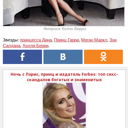
Актриса Холли Берри
Звезды:
принцесса Дина
,
Принц Гарри
,
Меган Маркл
,
Зои
Салдана
,
Холли Берри
.
Ночь с Пэрис, принц и издатель Forbes: топ секс-
скандалов богатых и знаменитых