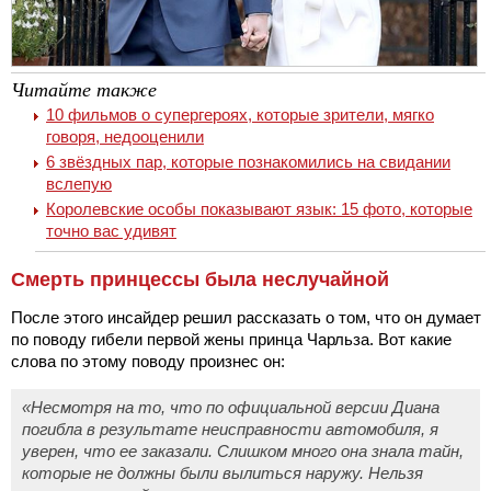
Читайте также
10 фильмов о супергероях, которые зрители, мягко
говоря, недооценили
6 звёздных пар, которые познакомились на свидании
вслепую
Королевские особы показывают язык: 15 фото, которые
точно вас удивят
Смерть принцессы была неслучайной
После этого инсайдер решил рассказать о том, что он думает
по поводу гибели первой жены принца Чарльза. Вот какие
слова по этому поводу произнес он:
«Несмотря на то, что по официальной версии Диана
погибла в результате неисправности автомобиля, я
уверен, что ее заказали. Слишком много она знала тайн,
которые не должны были вылиться наружу. Нельзя