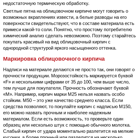
недостаточную термическую обработку.
Светлые пятна на облицовочном кирпиче могут говорить о
возможных вкраплениях извести, а белые разводы на его
поверхности свидетельствуют, что в составе материала есть
примеси какой-то соли. Понятно, что простому потребителю
химический анализ сделать невозможно. Поэтому старайтесь
покупать красивый на вид облицовочный кирпич с
однородной структурой яркого насыщенного оттенка.
Маркировка облицовочного кирпича
Надписи на материале делаются не просто так, они говорят о
прочности продукции. Морозостойкость маркируется буквой
«F» и несколькими цифрами от 35 до 100, чем выше число,
тем лучше для покупателя. Прочность обозначают буквой
«М». Например, кирпич марки М25 нельзя назвать особо
стойким. М50 – это уже качество среднего класса. Если
средства позволяют, то покупайте кирпич с надписью М150,
его можно назвать прочным и наиболее надежным
материалом. Если есть возможность, то проверьте один
образец или несколько штук с помощью обычного молотка.
Слабый кирпич от удара моментально разлетится на мелкие
кусочки, а более прочный или разделится на несколько