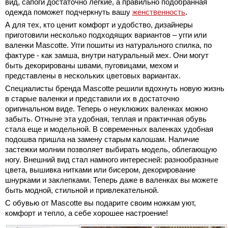
вид, сапоги достаточно легкие, а правильно подобранная
одежда поможет подчеркнуть вашу
женственность
.
А для тех, кто ценит комфорт и удобство, дизайнеры
приготовили несколько подходящих вариантов – угги или
валенки Mascotte. Угги пошиты из натурального спилка, по
фактуре - как замша, внутри натуральный мех. Они могут
быть декорированы швами, пуговицами, мехом и
представлены в нескольких цветовых вариантах.
Специалисты бренда Mascotte решили вдохнуть новую жизнь
в старые валенки и представили их в достаточно
оригинальном виде. Теперь о неуклюжих валенках можно
забыть. Отныне эта удобная, теплая и практичная обувь
стала еще и модельной. В современных валенках удобная
подошва пришла на замену старым калошам. Наличие
застежки молнии позволяет выбирать модель, облегающую
ногу. Внешний вид стал намного интересней: разнообразные
цвета, вышивка нитками или бисером, декорирование
шнурками и заклепками. Теперь даже в валенках вы можете
быть модной, стильной и привлекательной.
С обувью от Mascotte вы подарите своим ножкам уют,
комфорт и тепло, а себе хорошее настроение!