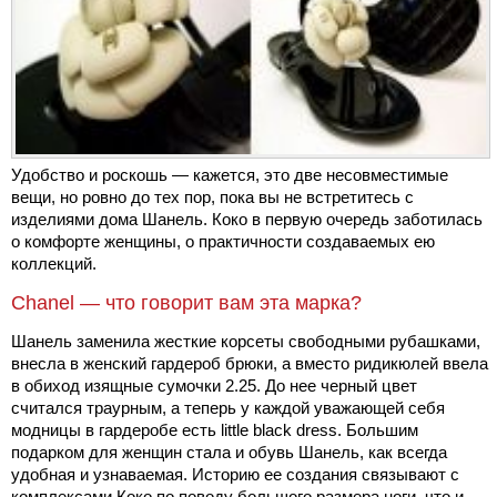
Удобство и роскошь — кажется, это две несовместимые
вещи, но ровно до тех пор, пока вы не встретитесь с
изделиями дома Шанель. Коко в первую очередь заботилась
о комфорте женщины, о практичности создаваемых ею
коллекций.
Chanel — что говорит вам эта марка?
Шанель заменила жесткие корсеты свободными рубашками,
внесла в женский гардероб брюки, а вместо ридикюлей ввела
в обиход изящные сумочки 2.25. До нее черный цвет
считался траурным, а теперь у каждой уважающей себя
модницы в гардеробе есть little black dress. Большим
подарком для женщин стала и обувь Шанель, как всегда
удобная и узнаваемая. Историю ее создания связывают с
комплексами Коко по поводу большого размера ноги, что и