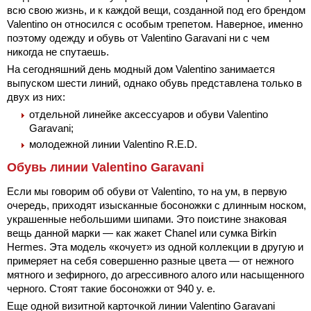
всю свою жизнь, и к каждой вещи, созданной под его брендом
Valentino он относился с особым трепетом. Наверное, именно
поэтому одежду и обувь от Valentino Garavani ни с чем
никогда не спутаешь.
На сегодняшний день модный дом Valentino занимается
выпуском шести линий, однако обувь представлена только в
двух из них:
отдельной линейке аксессуаров и обуви Valentino
Garavani;
молодежной линии Valentino R.E.D.
Обувь линии Valentino Garavani
Если мы говорим об обуви от Valentino, то на ум, в первую
очередь, приходят изысканные босоножки с длинным носком,
украшенные небольшими шипами. Это поистине знаковая
вещь данной марки — как жакет Chanel или сумка Birkin
Hermes. Эта модель «кочует» из одной коллекции в другую и
примеряет на себя совершенно разные цвета — от нежного
мятного и зефирного, до агрессивного алого или насыщенного
черного. Стоят такие босоножки от 940 у. е.
Еще одной визитной карточкой линии Valentino Garavani