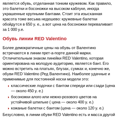
является обувь, отделанная тонким кружевом. Как правило,
это балетки и босоножки на высоком каблуке, иногда
украшенные крупными бантами. Стоит эта изысканная
красота тоже весьма недешево: кружевные балетки
обойдутся в 650 у. е., а вот цена на босоножки переваливает
за 1 000 у.е.
Обувь линии RED Valentino
Более демократичные цены на обувь от Валентино
встречаются в линии прет-а-порте данной марки.
Отличительным знаком линейки RED Valentino, которая
ориентирована на молодую аудиторию, является бант. Его
можно встретить на платьях, блузах, сумках и, конечно же,
обуви RED Valentino (Ред Валентино). Наиболее удачные и
применимые для постоянной носки модели это:
классические лодочки с бантом спереди или сзади (цена
— около 450 у. е.)
босоножки алого или нежно-розового цветов на
устойчивой шпильке ( цена — около 400 у. е.)
кожаные балетки с бантом (цена — около 120 у. е.)
Безусловно, в линии обуви RED Valentino есть и масса другой