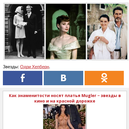
Звезды:
Одри Хепберн
.
Как знаменитости носят платья Mugler − звезды в
кино и на красной дорожке