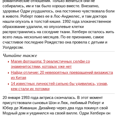
романтические отношения. Только жениться они не
собирались, им и так было хорошо вместе. Внезапно,
здоровье Одри ухудшилось, она постоянно чувствовала боли
в животе. Роберт повез ее в Лос-Анджелес, и там доктора
нашли опухоль в толстой кишке. 1992 года злокачественное
образование удалили, но опухолевые клетки
распространились на соседние ткани. Хепберн осталось жить
всего лишь несколько месяцев. По ее признанию, самое
счастливое последнее Рождество она провела с детьми и
Уолдерсом.
Читайте также
Магия фотошопа: 9 реалистичных селфи со
знаменитостями, которых уже нет
Найди отличие: 20 невероятных превращений визажиста
из Китая
14 известных личностей сильно бы удивились, узнав,
кем стали их потомки
20 января 1993 года актриса скончалась. В этот момент
присутствовали сыновья Шон и Люк, любимый Роберт и
Юбер де Живанши. Дизайнер через два года покинул свой
Модный дом и уединился на своей вилле. Одри Хепберн он