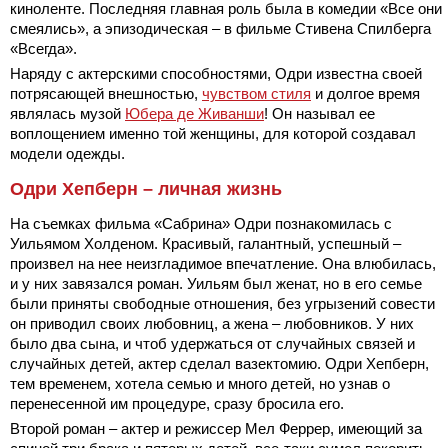
киноленте. Последняя главная роль была в комедии «Все они
смеялись», а эпизодическая – в фильме Стивена Спилберга
«Всегда».
Наряду с актерскими способностями, Одри известна своей
потрясающей внешностью,
чувством стиля
и долгое время
являлась музой
Юбера де Живанши
! Он называл ее
воплощением именно той женщины, для которой создавал
модели одежды.
Одри Хепберн – личная жизнь
На съемках фильма «Сабрина» Одри познакомилась с
Уильямом Холденом. Красивый, галантный, успешный –
произвел на нее неизгладимое впечатление. Она влюбилась,
и у них завязался роман. Уильям был женат, но в его семье
были приняты свободные отношения, без угрызений совести
он приводил своих любовниц, а жена – любовников. У них
было два сына, и чтоб удержаться от случайных связей и
случайных детей, актер сделал вазектомию. Одри Хепберн,
тем временем, хотела семью и много детей, но узнав о
перенесенной им процедуре, сразу бросила его.
Второй роман – актер и режиссер Мел Феррер, имеющий за