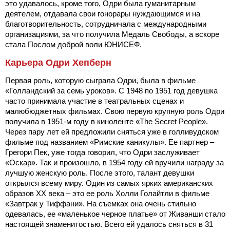
это удавалось, кроме того, Одри была гуманитарным
деятелем, отдавала свои гонорары нуждающимся и на
благотворительность, сотрудничала с международными
организациями, за что получила Медаль Свободы, а вскоре
стала Послом доброй воли ЮНИСЕФ.
Карьера Одри Хепберн
Первая роль, которую сыграла Одри, была в фильме
«Голландский за семь уроков». С 1948 по 1951 год девушка
часто принимала участие в театральных сценах и
малюбюджетных фильмах. Свою первую крупную роль Одри
получила в 1951-м году в киноленте «The Secret People».
Через пару лет ей предложили сняться уже в голливудском
фильме под названием «Римские каникулы». Ее партнер –
Грегори Пек, уже тогда говорил, что Одри заслуживает
«Оскар». Так и произошло, в 1954 году ей вручили награду за
лучшую женскую роль. После этого, талант девушки
открылся всему миру. Один из самых ярких американских
образов XX века – это ее роль Холли Голайтли в фильме
«Завтрак у Тиффани». На съемках она очень стильно
одевалась, ее «маленькое черное платье» от Живанши стало
настоящей знаменитостью. Всего ей удалось сняться в 31