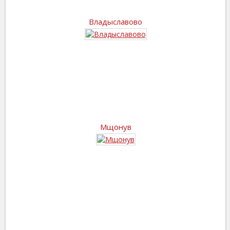
Владыславово
Мщонув