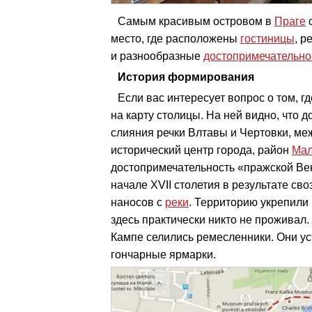
Самым красивым островом в
Праге
с
место, где расположены
гостиницы
, р
и разнообразные
достопримечательно
История формирования
Если вас интересует вопрос о том, г
на карту столицы. На ней видно, что 
слияния речки Влтавы и Чертовки, меж
исторический центр города, район
Мал
достопримечательность «пражской Ве
начале XVII столетия в результате св
наносов с
реки
. Территорию укрепили 
здесь практически никто не проживал.
Кампе селились ремесленники. Они у
гончарные ярмарки.