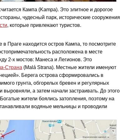
читается Кампа (Kampa). Это элитное и дорогое
естораны, чудесный парк, исторические сооружения
сти
, которые привлекают туристов.
де в Праге находится остров Кампа, то посмотрите
достопримечательность расположена в месте
ду 2-х мостов: Манеса и Легионов. Это
а-Страна
(Malá Strana). Местные жители именуют
нецией». Берега острова сформировались в
озимого грунта, обгорелых бревен и регулярных
и выровняли, а затем начали застраивать. До этого
 Богатые жители боялись затопления, поэтому на
станавливали водяные мельницы и проводили