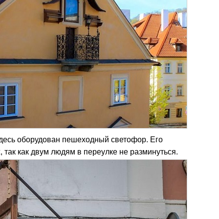
десь оборудован пешеходный светофор. Его
 так как двум людям в переулке не разминуться.