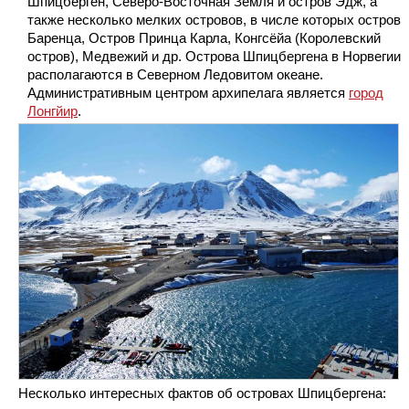
Шпицберген, Северо-Восточная Земля и остров Эдж, а
также несколько мелких островов, в числе которых остров
Баренца, Остров Принца Карла, Конгсёйа (Королевский
остров), Медвежий и др. Острова Шпицбергена в Норвегии
располагаются в Северном Ледовитом океане.
Административным центром архипелага является
город
Лонгйир
.
Несколько интересных фактов об островах Шпицбергена: