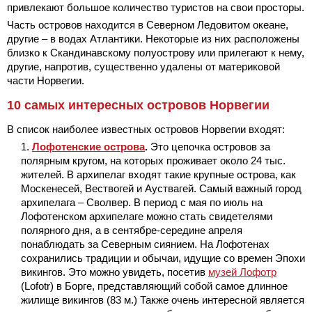
привлекают большое количество туристов на свои просторы.
Часть островов находится в Северном Ледовитом океане,
другие – в водах Атлантики. Некоторые из них расположены
близко к Скандинавскому полуострову или прилегают к нему,
другие, напротив, существенно удалены от материковой
части Норвегии.
10 самых интересных островов Норвегии
В список наиболее известных островов Норвегии входят:
Лофотенские острова
.
Это цепочка островов за
полярным кругом, на которых проживает около 24 тыс.
жителей. В архипелаг входят такие крупные острова, как
Москенесей, Вествогей и Ауствагей. Самый важный город
архипелага – Сволвер. В период с мая по июль на
Лофотенском архипелаге можно стать свидетелями
полярного дня, а в сентябре-середине апреля
понаблюдать за Северным сиянием. На Лофотенах
сохранились традиции и обычаи, идущие со времен Эпохи
викингов. Это можно увидеть, посетив
музей Лофотр
(Lofotr) в Борге, представляющий собой самое длинное
жилище викингов (83 м.) Также очень интересной является