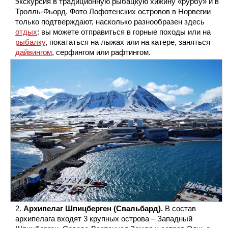
экскурсия в традиционную рыбацкую хижину «рурбу» и в
Тролль-Фьорд. Фото Лофотенских островов в Норвегии
только подтверждают, насколько разнообразен здесь
отдых
: вы можете отправиться в горные походы или на
рыбалку
, покататься на лыжах или на катере, заняться
дайвингом
, серфингом или рафтингом.
Архипелаг Шпицберген (Свальбард).
В состав
архипелага входят 3 крупных острова – Западный