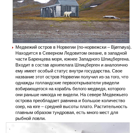
Медвежий остров в Норвегии (по-норвежски – Bjørnøya).
Находится в Северном Ледовитом океане, в западной
части Баренцева моря, южнее Западного Шпицбергена.
Входит в состав архипелага Шпицберген и аналогично
ему имеет особый статус внутри государства. Свое
название этот остров Норвегии получил из-за того, что
однажды голландские первооткрыватели увидели
взбирающегося на корабль белого медведя, которого
они раньше никогда не видели. На севере Медвежьего
острова преобладает равнина и большое количество
озер, на юге – средней высоты плато. Растительность
главным образом тундровая, есть много мест для
рыбной ловли.