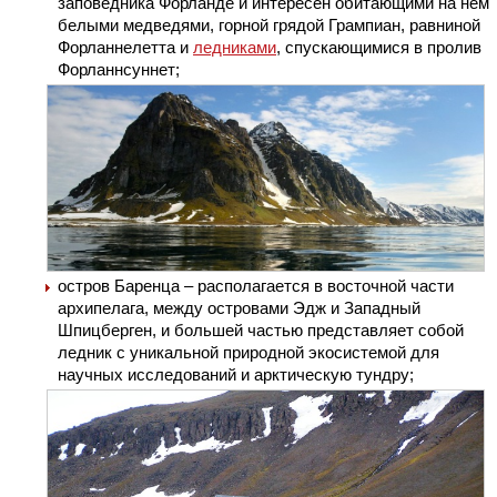
заповедника Форланде и интересен обитающими на нем
белыми медведями, горной грядой Грампиан, равниной
Форланнелетта и
ледниками
, спускающимися в пролив
Форланнсуннет;
остров Баренца – располагается в восточной части
архипелага, между островами Эдж и Западный
Шпицберген, и большей частью представляет собой
ледник с уникальной природной экосистемой для
научных исследований и арктическую тундру;