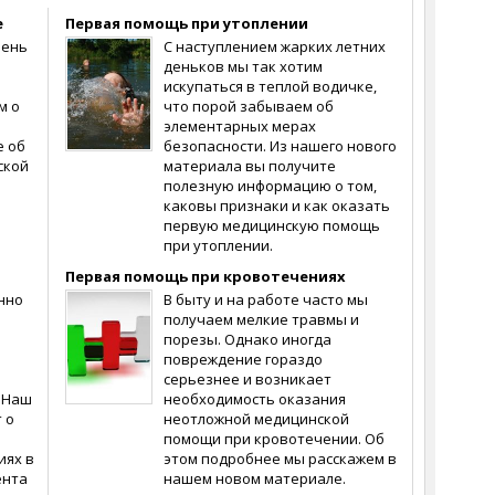
е
Первая помощь при утоплении
чень
С наступлением жарких летних
деньков мы так хотим
искупаться в теплой водичке,
м о
что порой забываем об
элементарных мерах
е об
безопасности. Из нашего нового
ской
материала вы получите
полезную информацию о том,
каковы признаки и как оказать
первую медицинскую помощь
при утоплении.
Первая помощь при кровотечениях
нно
В быту и на работе часто мы
получаем мелкие травмы и
порезы. Однако иногда
повреждение гораздо
серьезнее и возникает
 Наш
необходимость оказания
 о
неотложной медицинской
помощи при кровотечении. Об
иях в
этом подробнее мы расскажем в
ента
нашем новом материале.