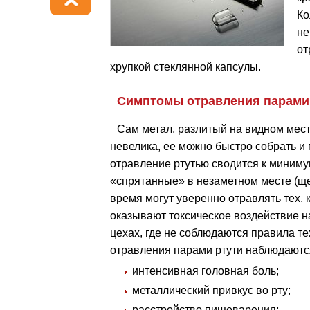
Ко
не
от
хрупкой стеклянной капсулы.
Симптомы отравления парами
Сам метал, разлитый на видном мест
невелика, ее можно быстро собрать и 
отравление ртутью сводится к минимум
«спрятанные» в незаметном месте (щел
время могут уверенно отравлять тех,
оказывают токсическое воздействие 
цехах, где не соблюдаются правила т
отравления парами ртути наблюдаютс
интенсивная головная боль;
металлический привкус во рту;
расстройство пищеварения;