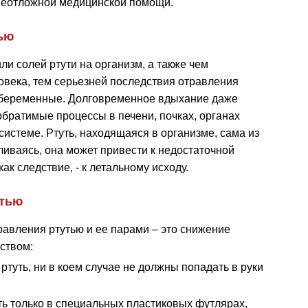
 неотложной медицинской помощи.
ью
ли солей ртути на организм, а также чем
овека, тем серьезней последствия отравления
 и беременные. Долговременное вдыхание даже
обратимые процессы в печени, почках, органах
истеме. Ртуть, находящаяся в организме, сама из
ливаясь, она может привести к недостаточной
ак следствие, - к летальному исходу.
утью
авления ртутью и ее парами – это снижение
ством:
туть, ни в коем случае не должны попадать в руки
ть только в специальных пластиковых футлярах,