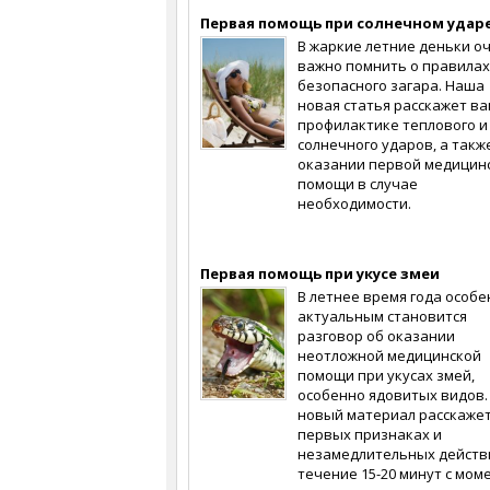
Первая помощь при солнечном удар
В жаркие летние деньки о
важно помнить о правилах
безопасного загара. Наша
новая статья расскажет ва
профилактике теплового и
солнечного ударов, а такж
оказании первой медицин
помощи в случае
необходимости.
Первая помощь при укусе змеи
В летнее время года особе
актуальным становится
разговор об оказании
неотложной медицинской
помощи при укусах змей,
особенно ядовитых видов.
новый материал расскажет
первых признаках и
незамедлительных действ
течение 15-20 минут с мом